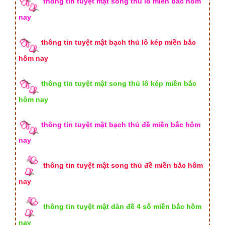
thông tin tuyệt mật song thủ lô miền bắc hôm
nay
thông tin tuyệt mật bạch thủ lô kép miền bắc
hôm nay
thông tin tuyệt mật song thủ lô kép miền bắc
hôm nay
thông tin tuyệt mật bạch thủ đề miền bắc hôm
nay
thông tin tuyệt mật song thủ đề miền bắc hôm
nay
thông tin tuyệt mật dàn đề 4 số miền bắc hôm
nay