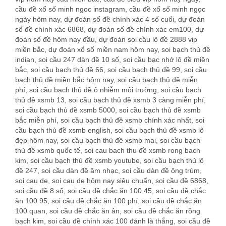
cầu đề xổ số minh ngoc instagram
,
cầu đề xổ số minh ngọc
ngày hôm nay
,
dự đoán số đề chính xác 4 số cuối
,
dự đoán
số đề chính xác 6868
,
dự đoán số đề chính xác em100
,
dự
đoán số đề hôm nay đầu
,
dự đoán soi cầu lô đề 2888 vip
miền bắc
,
dự đoán xổ số miền nam hôm nay
,
soi bạch thủ đề
indian
,
soi cầu 247 dàn đề 10 số
,
soi cầu bạc nhớ lô đề miền
bắc
,
soi cầu bạch thủ đề 66
,
soi cầu bạch thủ đề 99
,
soi cầu
bạch thủ đề miền bắc hôm nay
,
soi cầu bạch thủ đề miễn
phí
,
soi cầu bạch thủ đề ô nhiễm môi trường
,
soi cầu bạch
thủ đề xsmb 13
,
soi cầu bạch thủ đề xsmb 3 càng miễn phí
,
soi cầu bạch thủ đề xsmb 5000
,
soi cầu bạch thủ đề xsmb
bắc miễn phí
,
soi cầu bạch thủ đề xsmb chính xác nhất
,
soi
cầu bạch thủ đề xsmb english
,
soi cầu bạch thủ đề xsmb lô
đẹp hôm nay
,
soi cầu bạch thủ đề xsmb mai
,
soi cầu bạch
thủ đề xsmb quốc tế
,
soi cau bach thu đề xsmb rong bach
kim
,
soi cầu bạch thủ đề xsmb youtube
,
soi cầu bạch thủ lô
đề 247
,
soi cầu dàn đề âm nhạc
,
soi cầu dàn đề ông trùm
,
soi cau de
,
soi cau de hôm nay siêu chuẩn
,
soi cầu đề 6868
,
soi cầu đề 8 số
,
soi cầu đề chắc ăn 100 45
,
soi cầu đề chắc
ăn 100 95
,
soi cầu đề chắc ăn 100 phí
,
soi cầu đề chắc ăn
100 quan
,
soi cầu đề chắc ăn ân
,
soi cầu đề chắc ăn rồng
bạch kim
,
soi cầu đề chính xác 100 đánh là thắng
,
soi cầu đề