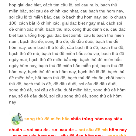
hop giai dac biet, cách tìm cầu lô, soi cau ra lo, bạch thủ
miền bắc, soi cau de chinh xac nhat, cau bach thu hom nay,
soi cầu lô tô miền bắc, cau lo bach thu hom nay, soi lo chuan
100, cách bắt lô chính xác, giai dac biet ngay mai, cách soi
đề chính xác nhất, bach thu mb, cong thuc danh de, cau dac
biet tuan, tổng hợp giải đặc biệt xsmb, cau lo bach thu mien
nam, bạch thủ đề, song thủ đề, đề đầu đuôi, bạch thủ đề
hôm nay, xem bạch thủ lô đề, cầu bạch thủ đề, bạch thủ đề,
bạch thủ đề mb, bạch thủ đề miền bắc siêu vip, bạch thủ đề
ngày mai, bạch thủ đề miền bắc vip, bạch thủ đề miền bắc
ngày hôm nay, bạch thủ đề miền bắc miễn phí, bạch thủ đề
hôm nay, bạch thủ đề mb hôm nay, bạch thủ lô đề, bạch thủ
đề miền bắc, bắt bạch thủ đề, bạch thủ đề chuẩn, chốt bạch
thủ đề, bạch thủ lo đề, đề đầu đuôi, soi cầu đề đầu đuôi,
song thủ đề, soi cầu đề đầu đuôi miền bắc, song thủ đề hôm
nay, số đề đầu đuôi, soi cầu song thủ đề, song thủ đề hôm
nay
song thủ đề miền bắc
chắc trúng hôm nay siêu
chuẩn – soi cau de. soi cau de –
soi cầu đề mb
hôm nay
– xem cau de hom nay – cầu đề đẹp hôm nay –
song thủ