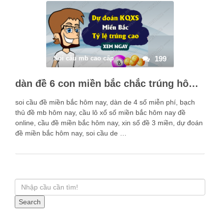
Soi cầu mb cao cấp
199
dàn đề 6 con miền bắc chắc trúng hôm nay siêu chuẩn
soi cầu đề miền bắc hôm nay, dàn de 4 số miễn phí, bạch
thủ đề mb hôm nay, cầu lô xổ số miền bắc hôm nay đề
online, cầu đề miền bắc hôm nay, xin số đề 3 miền, dự đoán
đề miền bắc hôm nay, soi cầu de …
Search