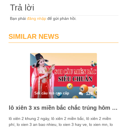
Trả lời
Bạn phải
đăng nhập
để gửi phản hồi.
SIMILAR NEWS
Soi cầu mb cao cấp
126
lô xiên 3 xs miền bắc chắc trúng hôm nay siêu chuẩn
lô xiên 2 khung 2 ngày, lô xiên 2 miền bắc, lô xiên 2 miền
phí, lo xien 3 an bao nhieu, lo xien 3 hay ve, lo xien mn, lo