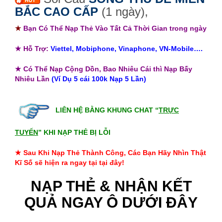
BẮC CAO CẤP
(1 ngày),
★
Bạn Có Thể Nạp Thẻ Vào Tất Cả Thời Gian trong ngày
★ Hỗ Trợ:
Viettel, Mobiphone, Vinaphone, VN-Mobile….
★ Có Thể Nạp Cộng Dồn, Bao Nhiêu Cái thì Nạp Bấy
Nhiêu Lần
(Ví Dụ 5 cái 100k Nạp 5 Lần)
LIÊN HỆ BẰNG KHUNG CHAT “
TRỰC
TUYẾN
” KHI NẠP THẺ BỊ LỖI
★ Sau Khi Nạp Thẻ Thành Công, Các Bạn Hãy Nhìn Thật
Kĩ Số sẽ hiện ra ngay tại tại đây!
NẠP THẺ & NHẬN KẾT
QUẢ NGAY Ô DƯỚI ĐÂY