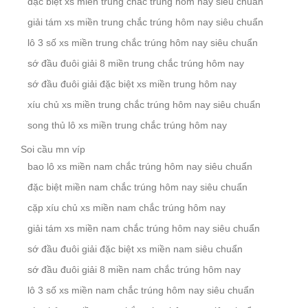
đặc biệt xs miền trung chắc trúng hôm nay siêu chuẩn
giải tám xs miền trung chắc trúng hôm nay siêu chuẩn
lô 3 số xs miền trung chắc trúng hôm nay siêu chuẩn
sớ đầu đuôi giải 8 miền trung chắc trúng hôm nay
sớ đầu đuôi giải đặc biệt xs miền trung hôm nay
xíu chủ xs miền trung chắc trúng hôm nay siêu chuẩn
song thủ lô xs miền trung chắc trúng hôm nay
Soi cầu mn víp
bao lô xs miền nam chắc trúng hôm nay siêu chuẩn
đặc biệt miền nam chắc trúng hôm nay siêu chuẩn
cặp xíu chủ xs miền nam chắc trúng hôm nay
giải tám xs miền nam chắc trúng hôm nay siêu chuẩn
sớ đầu đuôi giải đặc biệt xs miền nam siêu chuẩn
sớ đầu đuôi giải 8 miền nam chắc trúng hôm nay
lô 3 số xs miền nam chắc trúng hôm nay siêu chuẩn