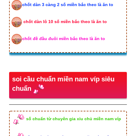
chốt dàn 3 càng 2 số miền bắc theo là ăn to
chốt dàn lô 10 số miền bắc theo là ăn to
chốt đề đầu đuôi miền bắc theo là ăn to
soi cầu chuẩn miền nam víp siêu
chuẩn
số chuẩn từ chuyên gia xỉu chủ miền nam víp