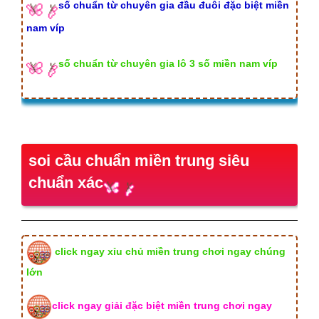
số chuẩn từ chuyên gia đầu đuôi đặc biệt miền
nam víp
số chuẩn từ chuyên gia lô 3 số miền nam víp
soi cầu chuẩn miền trung siêu
chuẩn xác
click ngay xỉu chủ miền trung chơi ngay chúng
lớn
click ngay giải đặc biệt miền trung chơi ngay