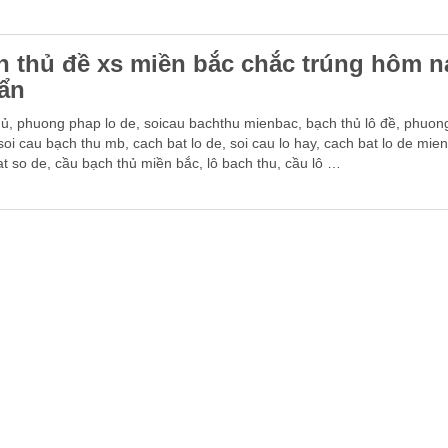
h thủ đề xs miền bắc chắc trúng hôm n
ẩn
hủ, phuong phap lo de, soicau bachthu mienbac, bạch thủ lô đề, phuo
 soi cau bạch thu mb, cach bat lo de, soi cau lo hay, cach bat lo de mie
t so de, cầu bạch thủ miền bắc, lô bach thu, cầu lô …