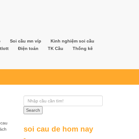
p
Soi cầu mn víp
Kinh nghiệm soi cầu
tlott
Điện toán
TK Cầu
Thống kê
Search
 cau
soi cau de hom nay
cách