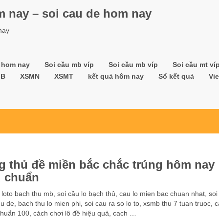
m nay – soi cau de hom nay
nay
e hom nay
Soi cầu mb víp
Soi cầu mb víp
Soi cầu mt ví
MB
XSMN
XSMT
kết quả hôm nay
Sổ kết quả
Vie
g thủ đề miền bắc chắc trúng hôm nay
u chuẩn
 loto bach thu mb, soi cầu lo bạch thủ, cau lo mien bac chuan nhat, soi
u de, bach thu lo mien phi, soi cau ra so lo to, xsmb thu 7 tuan truoc, 
chuẩn 100, cách chơi lô đề hiệu quả, cach …