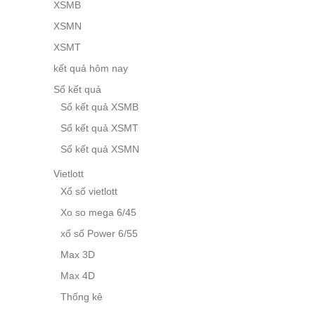
XSMB
XSMN
XSMT
kết quả hôm nay
Sổ kết quả
Sổ kết quả XSMB
Sổ kết quả XSMT
Sổ kết quả XSMN
Vietlott
Xổ số vietlott
Xo so mega 6/45
xổ số Power 6/55
Max 3D
Max 4D
Thống kê