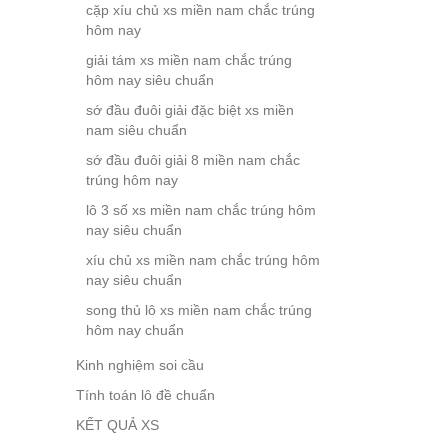
cặp xíu chủ xs miền nam chắc trúng
hôm nay
giải tám xs miền nam chắc trúng
hôm nay siêu chuẩn
sớ đầu đuôi giải đặc biệt xs miền
nam siêu chuẩn
sớ đầu đuôi giải 8 miền nam chắc
trúng hôm nay
lô 3 số xs miền nam chắc trúng hôm
nay siêu chuẩn
xíu chủ xs miền nam chắc trúng hôm
nay siêu chuẩn
song thủ lô xs miền nam chắc trúng
hôm nay chuẩn
Kinh nghiệm soi cầu
Tính toán lô đề chuẩn
KẾT QUẢ XS