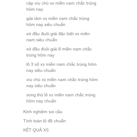
cặp xíu chủ xs miền nam chắc trúng
hôm nay
giải tám xs miền nam chắc trúng
hôm nay siêu chuẩn
sớ đầu đuôi giải đặc biệt xs miền
nam siêu chuẩn
sớ đầu đuôi giải 8 miền nam chắc
trúng hôm nay
lô 3 số xs miền nam chắc trúng hôm
nay siêu chuẩn
xíu chủ xs miền nam chắc trúng hôm
nay siêu chuẩn
song thủ lô xs miền nam chắc trúng
hôm nay chuẩn
Kinh nghiệm soi cầu
Tính toán lô đề chuẩn
KẾT QUẢ XS