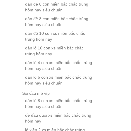
dàn đề 6 con miền bắc chắc trúng
hôm nay siêu chuẩn
dàn đề 8 con miền bắc chắc trúng
hôm nay siêu chuẩn
dàn đề 10 con xs miền bắc chắc
trúng hôm nay
dàn lô 10 con xs miền bắc chắc
trúng hôm nay
dàn lô 4 con xs miền bắc chắc trúng
hôm nay siêu chuẩn
dàn lô 6 con xs miền bắc chắc trúng
hôm nay siêu chuẩn
Soi cầu mb víp
dàn lô 8 con xs miền bắc chắc trúng
hôm nay siêu chuẩn
đề đầu đuôi xs miền bắc chắc trúng
hôm nay
lô xiên 2 xs miền bắc chắc trúng