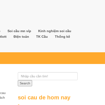
p
Soi cầu mn víp
Kinh nghiệm soi cầu
tlott
Điện toán
TK Cầu
Thống kê
Search
 cau
soi cau de hom nay
cách