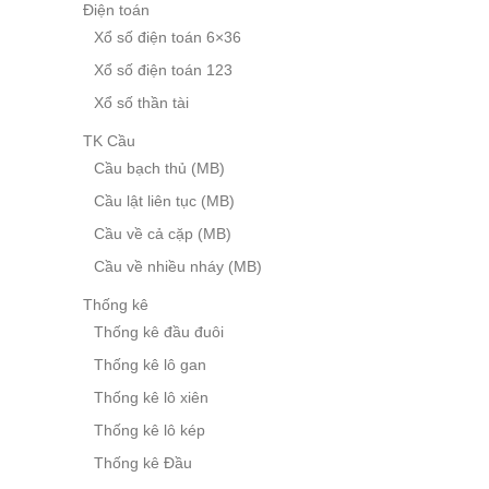
Điện toán
Xổ số điện toán 6×36
Xổ số điện toán 123
Xổ số thần tài
TK Cầu
Cầu bạch thủ (MB)
Cầu lật liên tục (MB)
Cầu về cả cặp (MB)
Cầu về nhiều nháy (MB)
Thống kê
Thống kê đầu đuôi
Thống kê lô gan
Thống kê lô xiên
Thống kê lô kép
Thống kê Đầu