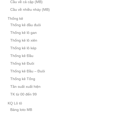
Cầu về cả cặp (MB)
Cầu về nhiều nháy (MB)
Thống kê
Thống kê đầu đuôi
Thống kê lô gan
Thống kê lô xiên
Thống kê lô kép
Thống kê Đầu
Thống kê Đuôi
Thống kê Đầu – Đuôi
Thống kê Tổng
Tần suất xuất hiện
TK từ 00 đến 99
KQ Lô tô
Bảng loto MB