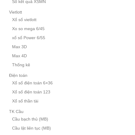
Sổ kết quả XSMN
Vietlott
Xổ số vietlott
Xo so mega 6/45
xổ số Power 6/55
Max 3D
Max 4D
Thống kê
Điện toán
Xổ số điện toán 6×36
Xổ số điện toán 123
Xổ số thần tài
TK Cầu
Cầu bạch thủ (MB)
Cầu lật liên tục (MB)