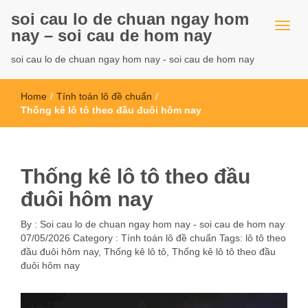
soi cau lo de chuan ngay hom
nay – soi cau de hom nay
soi cau lo de chuan ngay hom nay - soi cau de hom nay
Home
/
Tính toán lô đề chuẩn
/
Thống kê lô tô theo đầu đuôi hôm nay
Thống kê lô tô theo đầu
đuôi hôm nay
By :
Soi cau lo de chuan ngay hom nay - soi cau de hom nay
07/05/2026
Category :
Tính toán lô đề chuẩn
Tags:
lô tô theo
đầu đuôi hôm nay
,
Thống kê lô tô
,
Thống kê lô tô theo đầu
đuôi hôm nay