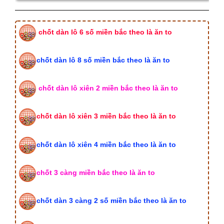
chốt dàn lô 6 số miền bắc theo là ăn to
chốt dàn lô 8 số miền bắc theo là ăn to
chốt dàn lô xiên 2 miền bắc theo là ăn to
chốt dàn lô xiên 3 miền bắc theo là ăn to
chốt dàn lô xiên 4 miền bắc theo là ăn to
chốt 3 càng miền bắc theo là ăn to
chốt dàn 3 càng 2 số miền bắc theo là ăn to