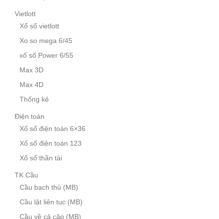
Vietlott
Xổ số vietlott
Xo so mega 6/45
xổ số Power 6/55
Max 3D
Max 4D
Thống kê
Điện toán
Xổ số điện toán 6×36
Xổ số điện toán 123
Xổ số thần tài
TK Cầu
Cầu bạch thủ (MB)
Cầu lật liên tục (MB)
Cầu về cả cặp (MB)