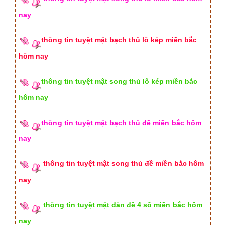
nay
thông tin tuyệt mật bạch thủ lô kép miền bắc
hôm nay
thông tin tuyệt mật song thủ lô kép miền bắc
hôm nay
thông tin tuyệt mật bạch thủ đề miền bắc hôm
nay
thông tin tuyệt mật song thủ đề miền bắc hôm
nay
thông tin tuyệt mật dàn đề 4 số miền bắc hôm
nay