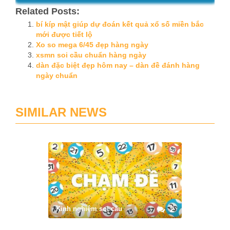
Related Posts:
bí kíp mật giúp dự đoán kết quả xổ số miền bắc
mới được tiết lộ
Xo so mega 6/45 đẹp hàng ngày
xsmn soi cầu chuẩn hàng ngày
dàn đặc biệt đẹp hôm nay – dàn đề đánh hàng
ngày chuẩn
SIMILAR NEWS
Kinh nghiệm soi cầu
2