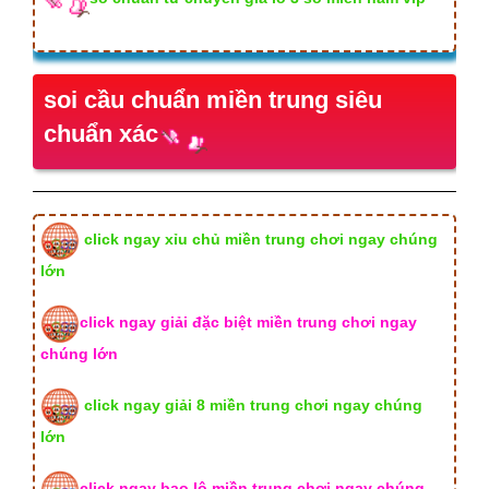
soi cầu chuẩn miền trung siêu
chuẩn xác
click ngay xỉu chủ miền trung chơi ngay chúng
lớn
click ngay giải đặc biệt miền trung chơi ngay
chúng lớn
click ngay giải 8 miền trung chơi ngay chúng
lớn
click ngay bao lô miền trung chơi ngay chúng