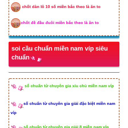
chốt dàn lô 10 số miền bắc theo là ăn to
chốt đề đầu đuôi miền bắc theo là ăn to
soi cầu chuẩn miền nam víp siêu
chuẩn
số chuẩn từ chuyên gia xỉu chủ miền nam víp
số chuẩn từ chuyên gia giải đặc biệt miền nam
víp
số chuẩn từ chuyên gia giải 8 miền nam víp