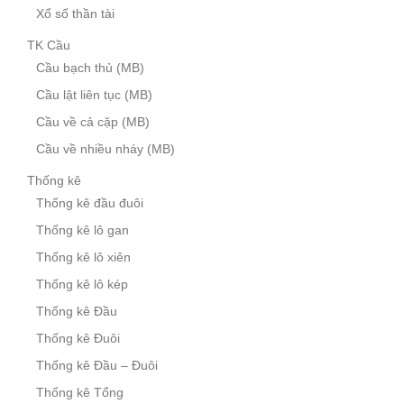
Xổ số thần tài
TK Cầu
Cầu bạch thủ (MB)
Cầu lật liên tục (MB)
Cầu về cả cặp (MB)
Cầu về nhiều nháy (MB)
Thống kê
Thống kê đầu đuôi
Thống kê lô gan
Thống kê lô xiên
Thống kê lô kép
Thống kê Đầu
Thống kê Đuôi
Thống kê Đầu – Đuôi
Thống kê Tổng