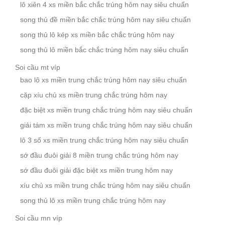
lô xiên 4 xs miền bắc chắc trúng hôm nay siêu chuẩn
song thủ đề miền bắc chắc trúng hôm nay siêu chuẩn
song thủ lô kép xs miền bắc chắc trúng hôm nay
song thủ lô miền bắc chắc trúng hôm nay siêu chuẩn
Soi cầu mt víp
bao lô xs miền trung chắc trúng hôm nay siêu chuẩn
cặp xíu chủ xs miền trung chắc trúng hôm nay
đặc biệt xs miền trung chắc trúng hôm nay siêu chuẩn
giải tám xs miền trung chắc trúng hôm nay siêu chuẩn
lô 3 số xs miền trung chắc trúng hôm nay siêu chuẩn
sớ đầu đuôi giải 8 miền trung chắc trúng hôm nay
sớ đầu đuôi giải đặc biệt xs miền trung hôm nay
xíu chủ xs miền trung chắc trúng hôm nay siêu chuẩn
song thủ lô xs miền trung chắc trúng hôm nay
Soi cầu mn víp