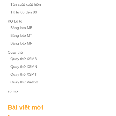
Tần suất xuất hiện
TK từ 00 đến 99
KQ Lô tô
Bảng loto MB
Bảng loto MT
Bảng loto MN
Quay thử
Quay thử XSMB
Quay thử XSMN
Quay thử XSMT
Quay thử Vietlott
sổ mơ
Bài viết mới