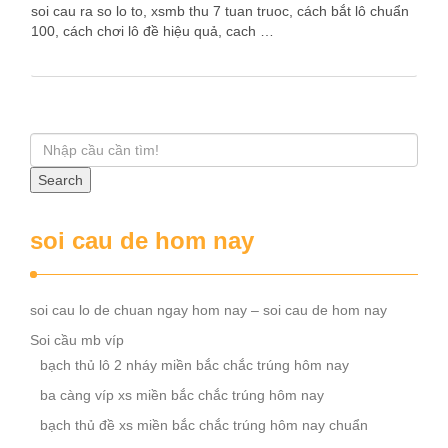
soi cau ra so lo to, xsmb thu 7 tuan truoc, cách bắt lô chuẩn
100, cách chơi lô đề hiệu quả, cach …
Search
soi cau de hom nay
soi cau lo de chuan ngay hom nay – soi cau de hom nay
Soi cầu mb víp
bạch thủ lô 2 nháy miền bắc chắc trúng hôm nay
ba càng víp xs miền bắc chắc trúng hôm nay
bạch thủ đề xs miền bắc chắc trúng hôm nay chuẩn