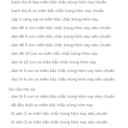
bạch thủ lô kép miền bắc chắc trúng hôm nay chuẩn
bạch thủ lô xs miền bắc chắc trúng hôm nay chuẩn
cặp 3 càng víp xs miền bắc chắc trúng hôm nay
dàn đề 4 con miền bắc chắc trúng hôm nay siêu chuẩn
dàn đề 6 con miền bắc chắc trúng hôm nay siêu chuẩn
dàn đề 8 con miền bắc chắc trúng hôm nay siêu chuẩn
dàn đề 10 con xs miền bắc chắc trúng hôm nay
dàn lô 10 con xs miền bắc chắc trúng hôm nay
dàn lô 4 con xs miền bắc chắc trúng hôm nay siêu chuẩn
dàn lô 6 con xs miền bắc chắc trúng hôm nay siêu chuẩn
Soi cầu mb víp
dàn lô 8 con xs miền bắc chắc trúng hôm nay siêu chuẩn
đề đầu đuôi xs miền bắc chắc trúng hôm nay
lô xiên 2 xs miền bắc chắc trúng hôm nay siêu chuẩn
lô xiên 3 xs miền bắc chắc trúng hôm nay siêu chuẩn