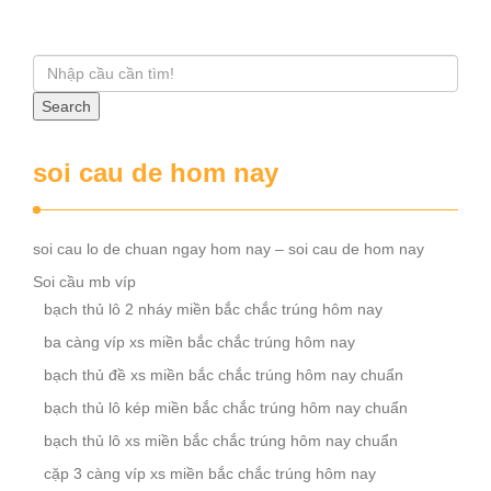
Search
soi cau de hom nay
soi cau lo de chuan ngay hom nay – soi cau de hom nay
Soi cầu mb víp
bạch thủ lô 2 nháy miền bắc chắc trúng hôm nay
ba càng víp xs miền bắc chắc trúng hôm nay
bạch thủ đề xs miền bắc chắc trúng hôm nay chuẩn
bạch thủ lô kép miền bắc chắc trúng hôm nay chuẩn
bạch thủ lô xs miền bắc chắc trúng hôm nay chuẩn
cặp 3 càng víp xs miền bắc chắc trúng hôm nay