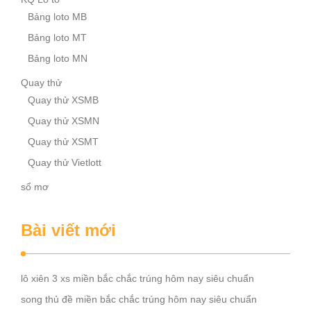
Bảng loto MB
Bảng loto MT
Bảng loto MN
Quay thử
Quay thử XSMB
Quay thử XSMN
Quay thử XSMT
Quay thử Vietlott
sổ mơ
Bài viết mới
lô xiên 3 xs miền bắc chắc trúng hôm nay siêu chuẩn
song thủ đề miền bắc chắc trúng hôm nay siêu chuẩn