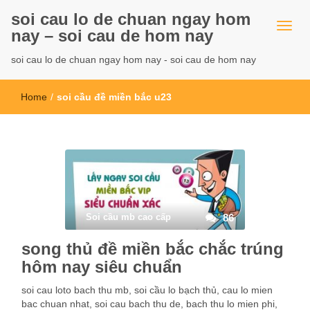
soi cau lo de chuan ngay hom
nay – soi cau de hom nay
soi cau lo de chuan ngay hom nay - soi cau de hom nay
Home
/
soi cầu đề miền bắc u23
Soi cầu mb cao cấp
86
song thủ đề miền bắc chắc trúng
hôm nay siêu chuẩn
soi cau loto bach thu mb, soi cầu lo bạch thủ, cau lo mien
bac chuan nhat, soi cau bach thu de, bach thu lo mien phi,