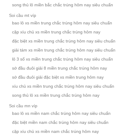
song thủ lô miền bắc chắc trúng hôm nay siêu chuẩn
Soi cầu mt víp
bao lô xs miền trung chắc trúng hôm nay siêu chuẩn
cặp xíu chủ xs miền trung chắc trúng hôm nay
đặc biệt xs miền trung chắc trúng hôm nay siêu chuẩn
giải tám xs miền trung chắc trúng hôm nay siêu chuẩn
lô 3 số xs miền trung chắc trúng hôm nay siêu chuẩn
sớ đầu đuôi giải 8 miền trung chắc trúng hôm nay
sớ đầu đuôi giải đặc biệt xs miền trung hôm nay
xíu chủ xs miền trung chắc trúng hôm nay siêu chuẩn
song thủ lô xs miền trung chắc trúng hôm nay
Soi cầu mn víp
bao lô xs miền nam chắc trúng hôm nay siêu chuẩn
đặc biệt miền nam chắc trúng hôm nay siêu chuẩn
cặp xíu chủ xs miền nam chắc trúng hôm nay