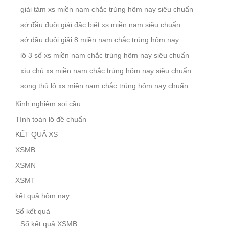
giải tám xs miền nam chắc trúng hôm nay siêu chuẩn
sớ đầu đuôi giải đặc biệt xs miền nam siêu chuẩn
sớ đầu đuôi giải 8 miền nam chắc trúng hôm nay
lô 3 số xs miền nam chắc trúng hôm nay siêu chuẩn
xíu chủ xs miền nam chắc trúng hôm nay siêu chuẩn
song thủ lô xs miền nam chắc trúng hôm nay chuẩn
Kinh nghiệm soi cầu
Tính toán lô đề chuẩn
KẾT QUẢ XS
XSMB
XSMN
XSMT
kết quả hôm nay
Sổ kết quả
Sổ kết quả XSMB