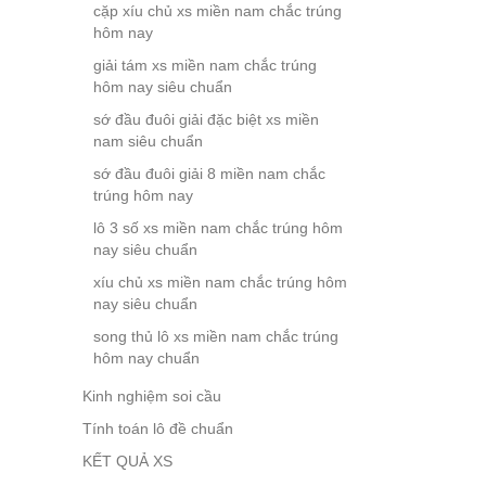
cặp xíu chủ xs miền nam chắc trúng
hôm nay
giải tám xs miền nam chắc trúng
hôm nay siêu chuẩn
sớ đầu đuôi giải đặc biệt xs miền
nam siêu chuẩn
sớ đầu đuôi giải 8 miền nam chắc
trúng hôm nay
lô 3 số xs miền nam chắc trúng hôm
nay siêu chuẩn
xíu chủ xs miền nam chắc trúng hôm
nay siêu chuẩn
song thủ lô xs miền nam chắc trúng
hôm nay chuẩn
Kinh nghiệm soi cầu
Tính toán lô đề chuẩn
KẾT QUẢ XS