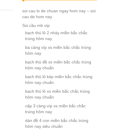
soi cau lo de chuan ngay hom nay – soi
cau de hom nay
Soi cầu mb víp
bạch thủ lô 2 nháy miền bắc chắc
trúng hôm nay
ba càng víp xs miền bắc chắc trúng
hôm nay
bạch thủ đề xs miền bắc chắc trúng
hôm nay chuẩn
bạch thủ lô kép miền bắc chắc trúng
hôm nay chuẩn
bạch thủ lô xs miền bắc chắc trúng
hôm nay chuẩn
cặp 3 càng víp xs miền bắc chắc
trúng hôm nay
dàn đề 4 con miền bắc chắc trúng
hôm nay siêu chuẩn