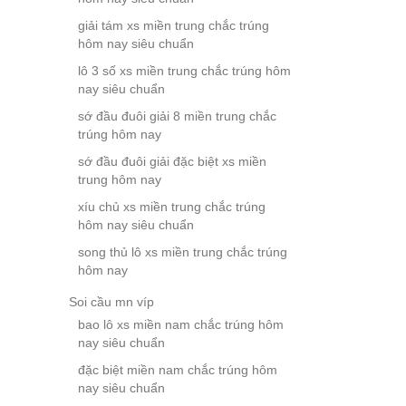
giải tám xs miền trung chắc trúng
hôm nay siêu chuẩn
lô 3 số xs miền trung chắc trúng hôm
nay siêu chuẩn
sớ đầu đuôi giải 8 miền trung chắc
trúng hôm nay
sớ đầu đuôi giải đặc biệt xs miền
trung hôm nay
xíu chủ xs miền trung chắc trúng
hôm nay siêu chuẩn
song thủ lô xs miền trung chắc trúng
hôm nay
Soi cầu mn víp
bao lô xs miền nam chắc trúng hôm
nay siêu chuẩn
đặc biệt miền nam chắc trúng hôm
nay siêu chuẩn