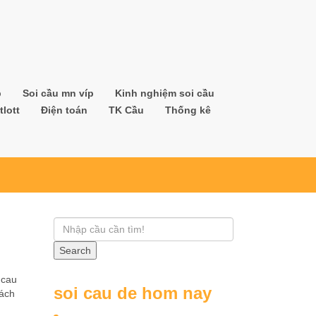
p
Soi cầu mn víp
Kinh nghiệm soi cầu
tlott
Điện toán
TK Cầu
Thống kê
Search
 cau
soi cau de hom nay
cách