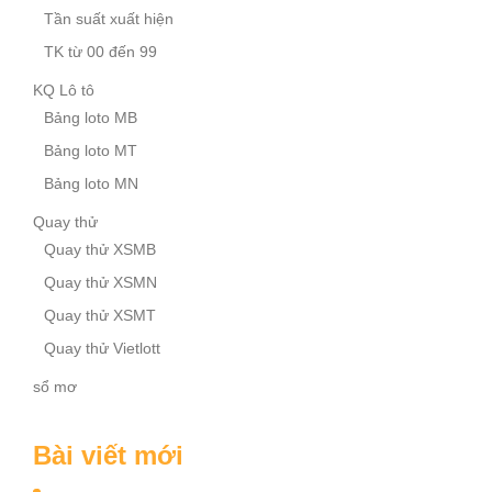
Tần suất xuất hiện
TK từ 00 đến 99
KQ Lô tô
Bảng loto MB
Bảng loto MT
Bảng loto MN
Quay thử
Quay thử XSMB
Quay thử XSMN
Quay thử XSMT
Quay thử Vietlott
sổ mơ
Bài viết mới