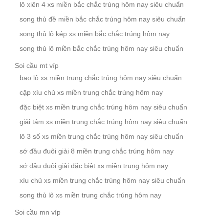
lô xiên 4 xs miền bắc chắc trúng hôm nay siêu chuẩn
song thủ đề miền bắc chắc trúng hôm nay siêu chuẩn
song thủ lô kép xs miền bắc chắc trúng hôm nay
song thủ lô miền bắc chắc trúng hôm nay siêu chuẩn
Soi cầu mt víp
bao lô xs miền trung chắc trúng hôm nay siêu chuẩn
cặp xíu chủ xs miền trung chắc trúng hôm nay
đặc biệt xs miền trung chắc trúng hôm nay siêu chuẩn
giải tám xs miền trung chắc trúng hôm nay siêu chuẩn
lô 3 số xs miền trung chắc trúng hôm nay siêu chuẩn
sớ đầu đuôi giải 8 miền trung chắc trúng hôm nay
sớ đầu đuôi giải đặc biệt xs miền trung hôm nay
xíu chủ xs miền trung chắc trúng hôm nay siêu chuẩn
song thủ lô xs miền trung chắc trúng hôm nay
Soi cầu mn víp