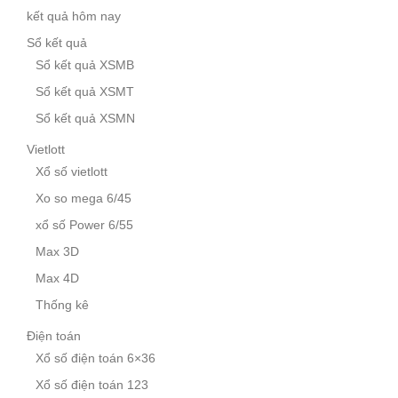
kết quả hôm nay
Sổ kết quả
Sổ kết quả XSMB
Sổ kết quả XSMT
Sổ kết quả XSMN
Vietlott
Xổ số vietlott
Xo so mega 6/45
xổ số Power 6/55
Max 3D
Max 4D
Thống kê
Điện toán
Xổ số điện toán 6×36
Xổ số điện toán 123