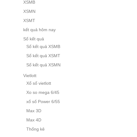
XSMB
XSMN
XSMT
kết quả hôm nay
Sổ kết quả
Sổ kết quả XSMB
Sổ kết quả XSMT
Sổ kết quả XSMN
Vietlott
Xổ số vietlott
Xo so mega 6/45
xổ số Power 6/55
Max 3D
Max 4D
Thống kê