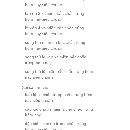
hôm nay siêu chuẩn
lô xiên 3 xs miền bắc chắc trúng
hôm nay siêu chuẩn
lô xiên 4 xs miền bắc chắc trúng
hôm nay siêu chuẩn
song thủ đề miền bắc chắc trúng
hôm nay siêu chuẩn
song thủ lô kép xs miền bắc chắc
trúng hôm nay
song thủ lô miền bắc chắc trúng hôm
nay siêu chuẩn
Soi cầu mt víp
bao lô xs miền trung chắc trúng hôm
nay siêu chuẩn
cặp xíu chủ xs miền trung chắc trúng
hôm nay
đặc biệt xs miền trung chắc trúng
hôm nay siêu chuẩn