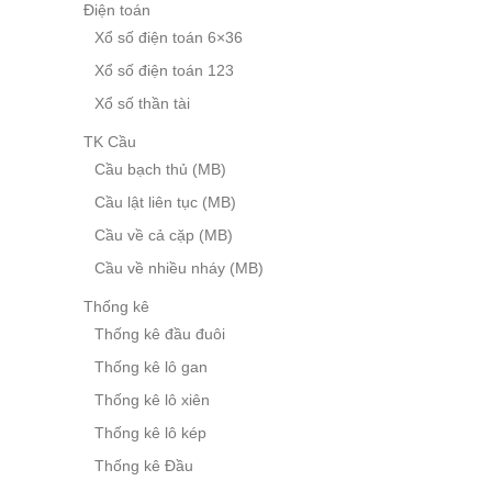
Điện toán
Xổ số điện toán 6×36
Xổ số điện toán 123
Xổ số thần tài
TK Cầu
Cầu bạch thủ (MB)
Cầu lật liên tục (MB)
Cầu về cả cặp (MB)
Cầu về nhiều nháy (MB)
Thống kê
Thống kê đầu đuôi
Thống kê lô gan
Thống kê lô xiên
Thống kê lô kép
Thống kê Đầu