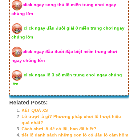
click ngay song thủ lô miền trung chơi ngay
chúng lớn
click ngay đầu đuôi giải 8 miền trung chơi ngay
chúng lớn
click ngay đầu đuôi đặc biệt miền trung chơi
ngay chúng lớn
click ngay lô 3 số miền trung chơi ngay chúng
lớn
Related Posts:
KẾT QUẢ XS
Lô trượt là gì? Phương pháp chơi lô trượt hiệu
quả nhất?
Cách chơi lô đề có lãi, bạn đã biết?
tiết lộ danh sách những con lô có đầu lô câm hôm