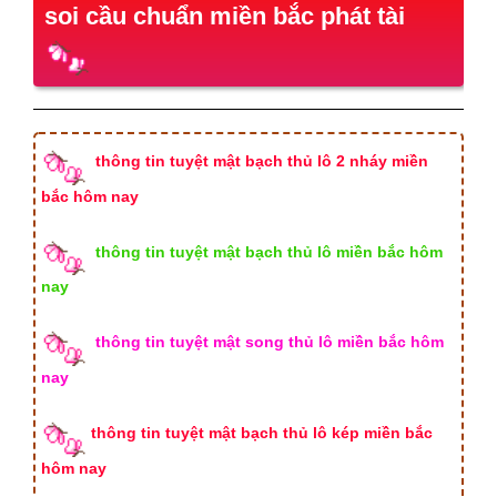
soi cầu chuẩn miền bắc phát tài
thông tin tuyệt mật bạch thủ lô 2 nháy miền
bắc hôm nay
thông tin tuyệt mật bạch thủ lô miền bắc hôm
nay
thông tin tuyệt mật song thủ lô miền bắc hôm
nay
thông tin tuyệt mật bạch thủ lô kép miền bắc
hôm nay