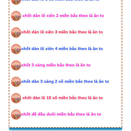
chốt dàn lô xiên 2 miền bắc theo là ăn to
chốt dàn lô xiên 3 miền bắc theo là ăn to
chốt dàn lô xiên 4 miền bắc theo là ăn to
chốt 3 càng miền bắc theo là ăn to
chốt dàn 3 càng 2 số miền bắc theo là ăn to
chốt dàn lô 10 số miền bắc theo là ăn to
chốt đề đầu đuôi miền bắc theo là ăn to