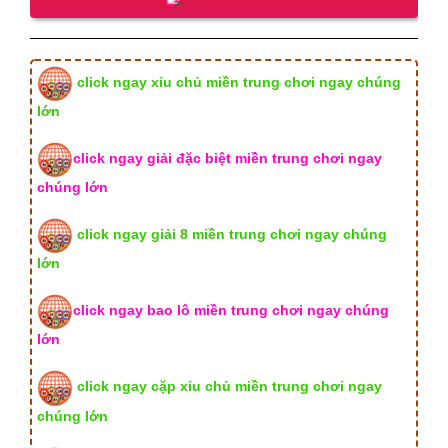
click ngay xỉu chủ miền trung chơi ngay chúng
lớn
click ngay giải đặc biệt miền trung chơi ngay
chúng lớn
click ngay giải 8 miền trung chơi ngay chúng
lớn
click ngay bao lô miền trung chơi ngay chúng
lớn
click ngay cặp xỉu chủ miền trung chơi ngay
chúng lớn