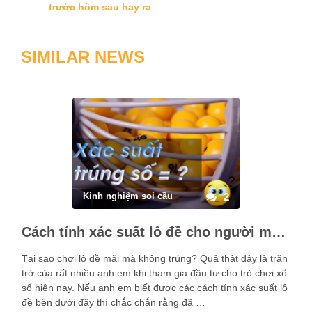
trước hôm sau hay ra
SIMILAR NEWS
Kinh nghiệm soi cầu
2
Cách tính xác suất lô đề cho người mới bắt đầu chơi xổ số
Tại sao chơi lô đề mãi mà không trúng? Quả thật đây là trăn
trở của rất nhiều anh em khi tham gia đầu tư cho trò chơi xổ
số hiện nay. Nếu anh em biết được các cách tính xác suất lô
đề bên dưới đây thì chắc chắn rằng đã …