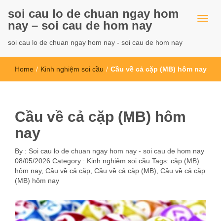
soi cau lo de chuan ngay hom
nay – soi cau de hom nay
soi cau lo de chuan ngay hom nay - soi cau de hom nay
Home
/
Kinh nghiệm soi cầu
/
Cầu về cả cặp (MB) hôm nay
Cầu về cả cặp (MB) hôm
nay
By :
Soi cau lo de chuan ngay hom nay - soi cau de hom nay
08/05/2026
Category :
Kinh nghiệm soi cầu
Tags:
cặp (MB)
hôm nay
,
Cầu về cả cặp
,
Cầu về cả cặp (MB)
,
Cầu về cả cặp
(MB) hôm nay