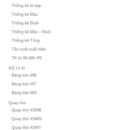
Thống kê lô kép
Thống kê Đầu
Thống kê Đuôi
Thống kê Đầu – Đuôi
Thống kê Tổng
Tần suất xuất hiện
TK từ 00 đến 99
KQ Lô tô
Bảng loto MB
Bảng loto MT
Bảng loto MN
Quay thử
Quay thử XSMB
Quay thử XSMN
Quay thử XSMT