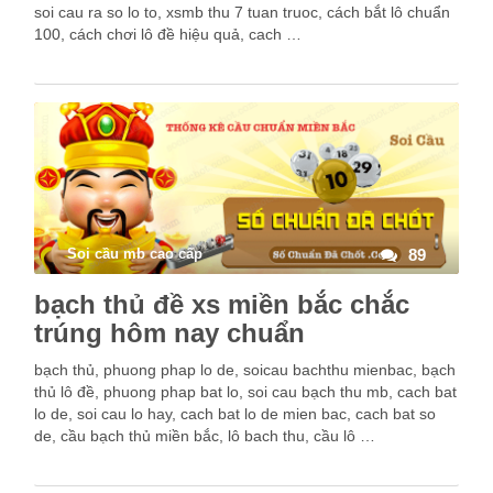
soi cau ra so lo to, xsmb thu 7 tuan truoc, cách bắt lô chuẩn
100, cách chơi lô đề hiệu quả, cach …
Soi cầu mb cao cấp
89
bạch thủ đề xs miền bắc chắc
trúng hôm nay chuẩn
bạch thủ, phuong phap lo de, soicau bachthu mienbac, bạch
thủ lô đề, phuong phap bat lo, soi cau bạch thu mb, cach bat
lo de, soi cau lo hay, cach bat lo de mien bac, cach bat so
de, cầu bạch thủ miền bắc, lô bach thu, cầu lô …