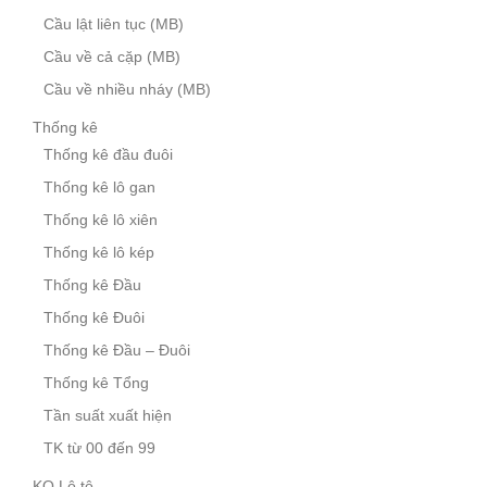
Cầu lật liên tục (MB)
Cầu về cả cặp (MB)
Cầu về nhiều nháy (MB)
Thống kê
Thống kê đầu đuôi
Thống kê lô gan
Thống kê lô xiên
Thống kê lô kép
Thống kê Đầu
Thống kê Đuôi
Thống kê Đầu – Đuôi
Thống kê Tổng
Tần suất xuất hiện
TK từ 00 đến 99
KQ Lô tô