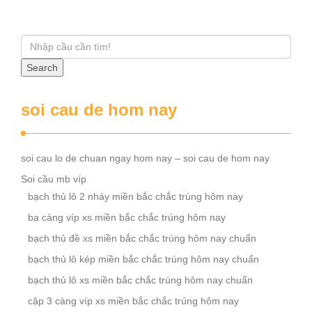
Search
soi cau de hom nay
soi cau lo de chuan ngay hom nay – soi cau de hom nay
Soi cầu mb víp
bạch thủ lô 2 nháy miền bắc chắc trúng hôm nay
ba càng víp xs miền bắc chắc trúng hôm nay
bạch thủ đề xs miền bắc chắc trúng hôm nay chuẩn
bạch thủ lô kép miền bắc chắc trúng hôm nay chuẩn
bạch thủ lô xs miền bắc chắc trúng hôm nay chuẩn
cặp 3 càng víp xs miền bắc chắc trúng hôm nay