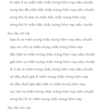
lô xiên 4 xs miền bắc chắc trúng hôm nay siêu chuẩn
song thủ đề miền bắc chắc trúng hôm nay siêu chuẩn
song thủ lô kép xs miền bắc chắc trúng hôm nay
song thủ lô miền bắc chắc trúng hôm nay siêu chuẩn
Soi cầu mt víp
bao lô xs miền trung chắc trúng hôm nay siêu chuẩn
cặp xíu chủ xs miền trung chắc trúng hôm nay
đặc biệt xs miền trung chắc trúng hôm nay siêu chuẩn
giải tám xs miền trung chắc trúng hôm nay siêu chuẩn
lô 3 số xs miền trung chắc trúng hôm nay siêu chuẩn
sớ đầu đuôi giải 8 miền trung chắc trúng hôm nay
sớ đầu đuôi giải đặc biệt xs miền trung hôm nay
xíu chủ xs miền trung chắc trúng hôm nay siêu chuẩn
song thủ lô xs miền trung chắc trúng hôm nay
Soi cầu mn víp