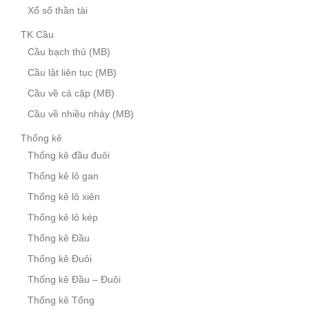
Xổ số thần tài
TK Cầu
Cầu bạch thủ (MB)
Cầu lật liên tục (MB)
Cầu về cả cặp (MB)
Cầu về nhiều nháy (MB)
Thống kê
Thống kê đầu đuôi
Thống kê lô gan
Thống kê lô xiên
Thống kê lô kép
Thống kê Đầu
Thống kê Đuôi
Thống kê Đầu – Đuôi
Thống kê Tổng