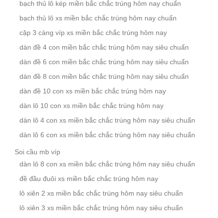
bạch thủ lô kép miền bắc chắc trúng hôm nay chuẩn
bạch thủ lô xs miền bắc chắc trúng hôm nay chuẩn
cặp 3 càng víp xs miền bắc chắc trúng hôm nay
dàn đề 4 con miền bắc chắc trúng hôm nay siêu chuẩn
dàn đề 6 con miền bắc chắc trúng hôm nay siêu chuẩn
dàn đề 8 con miền bắc chắc trúng hôm nay siêu chuẩn
dàn đề 10 con xs miền bắc chắc trúng hôm nay
dàn lô 10 con xs miền bắc chắc trúng hôm nay
dàn lô 4 con xs miền bắc chắc trúng hôm nay siêu chuẩn
dàn lô 6 con xs miền bắc chắc trúng hôm nay siêu chuẩn
Soi cầu mb víp
dàn lô 8 con xs miền bắc chắc trúng hôm nay siêu chuẩn
đề đầu đuôi xs miền bắc chắc trúng hôm nay
lô xiên 2 xs miền bắc chắc trúng hôm nay siêu chuẩn
lô xiên 3 xs miền bắc chắc trúng hôm nay siêu chuẩn