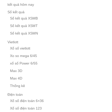
kết quả hôm nay
Sổ kết quả
Sổ kết quả XSMB
Sổ kết quả XSMT
Sổ kết quả XSMN
Vietlott
Xổ số vietlott
Xo so mega 6/45
xổ số Power 6/55
Max 3D
Max 4D
Thống kê
Điện toán
Xổ số điện toán 6×36
Xổ số điện toán 123