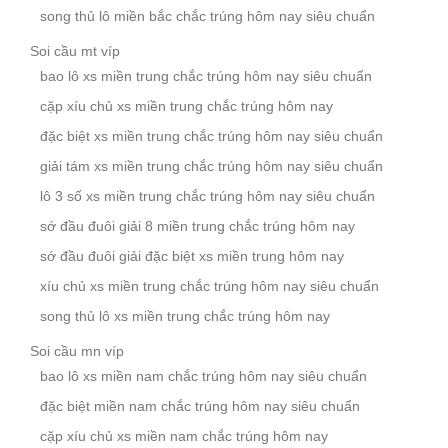
song thủ lô miền bắc chắc trúng hôm nay siêu chuẩn
Soi cầu mt víp
bao lô xs miền trung chắc trúng hôm nay siêu chuẩn
cặp xíu chủ xs miền trung chắc trúng hôm nay
đặc biệt xs miền trung chắc trúng hôm nay siêu chuẩn
giải tám xs miền trung chắc trúng hôm nay siêu chuẩn
lô 3 số xs miền trung chắc trúng hôm nay siêu chuẩn
sớ đầu đuôi giải 8 miền trung chắc trúng hôm nay
sớ đầu đuôi giải đặc biệt xs miền trung hôm nay
xíu chủ xs miền trung chắc trúng hôm nay siêu chuẩn
song thủ lô xs miền trung chắc trúng hôm nay
Soi cầu mn víp
bao lô xs miền nam chắc trúng hôm nay siêu chuẩn
đặc biệt miền nam chắc trúng hôm nay siêu chuẩn
cặp xíu chủ xs miền nam chắc trúng hôm nay