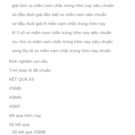
giải tám xs miền nam chắc trúng hôm nay siêu chuẩn
sớ đầu đuôi giải đặc biệt xs miền nam siêu chuẩn
sớ đầu đuôi giải 8 miền nam chắc trúng hôm nay
lô 3 số xs miền nam chắc trúng hôm nay siêu chuẩn
xíu chủ xs miền nam chắc trúng hôm nay siêu chuẩn
song thủ lô xs miền nam chắc trúng hôm nay chuẩn
Kinh nghiệm soi cầu
Tính toán lô đề chuẩn
KẾT QUẢ XS
XSMB
XSMN
XSMT
kết quả hôm nay
Sổ kết quả
Sổ kết quả XSMB