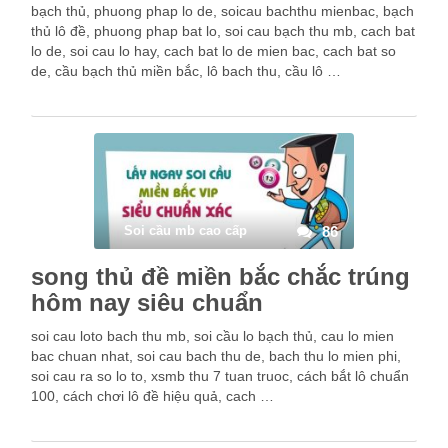
bạch thủ, phuong phap lo de, soicau bachthu mienbac, bạch
thủ lô đề, phuong phap bat lo, soi cau bạch thu mb, cach bat
lo de, soi cau lo hay, cach bat lo de mien bac, cach bat so
de, cầu bạch thủ miền bắc, lô bach thu, cầu lô …
Soi cầu mb cao cấp
86
song thủ đề miền bắc chắc trúng
hôm nay siêu chuẩn
soi cau loto bach thu mb, soi cầu lo bạch thủ, cau lo mien
bac chuan nhat, soi cau bach thu de, bach thu lo mien phi,
soi cau ra so lo to, xsmb thu 7 tuan truoc, cách bắt lô chuẩn
100, cách chơi lô đề hiệu quả, cach …