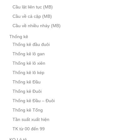
Cầu lật liên tục (MB)
Cầu về cả cặp (MB)
Cầu về nhiều nháy (MB)
Thống kê
Thống kê đầu đuôi
Thống kê lô gan
Thống kê lô xiên
Thống kê lô kép
Thống kê Đầu
Thống kê Đuôi
Thống kê Đầu – Đuôi
Thống kê Tổng
Tần suất xuất hiện
TK từ 00 đến 99
KQ Lô tô