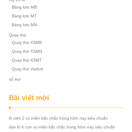
Bảng loto MB
Bảng loto MT
Bảng loto MN
Quay thử
Quay thử XSMB
Quay thử XSMN
Quay thử XSMT
Quay thử Vietlott
sổ mơ
Bài viết mới
lô xiên 2 xs miền bắc chắc trúng hôm nay siêu chuẩn
dàn lô 6 con xs miền bắc chắc trúng hôm nay siêu chuẩn