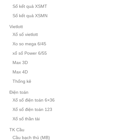
Sổ kết quả XSMT
Sổ kết quả XSMN
Vietlott
Xổ số vietlott
Xo so mega 6/45
xổ số Power 6/55
Max 3D
Max 4D
Thống kê
Điện toán
Xổ số điện toán 6×36
Xổ số điện toán 123
Xổ số thần tài
TK Cầu
Cầu bạch thủ (MB)