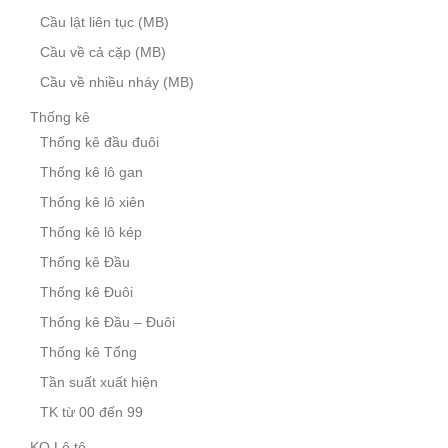
Cầu lật liên tục (MB)
Cầu về cả cặp (MB)
Cầu về nhiều nháy (MB)
Thống kê
Thống kê đầu đuôi
Thống kê lô gan
Thống kê lô xiên
Thống kê lô kép
Thống kê Đầu
Thống kê Đuôi
Thống kê Đầu – Đuôi
Thống kê Tổng
Tần suất xuất hiện
TK từ 00 đến 99
KQ Lô tô