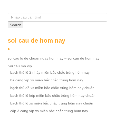
Search
soi cau de hom nay
soi cau lo de chuan ngay hom nay – soi cau de hom nay
Soi cầu mb víp
bạch thủ lô 2 nháy miền bắc chắc trúng hôm nay
ba càng víp xs miền bắc chắc trúng hôm nay
bạch thủ đề xs miền bắc chắc trúng hôm nay chuẩn
bạch thủ lô kép miền bắc chắc trúng hôm nay chuẩn
bạch thủ lô xs miền bắc chắc trúng hôm nay chuẩn
cặp 3 càng víp xs miền bắc chắc trúng hôm nay