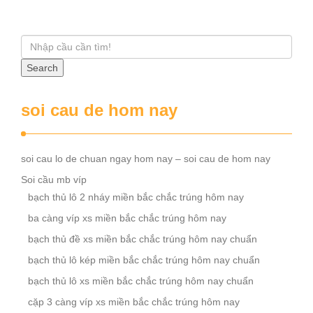
Search
soi cau de hom nay
soi cau lo de chuan ngay hom nay – soi cau de hom nay
Soi cầu mb víp
bạch thủ lô 2 nháy miền bắc chắc trúng hôm nay
ba càng víp xs miền bắc chắc trúng hôm nay
bạch thủ đề xs miền bắc chắc trúng hôm nay chuẩn
bạch thủ lô kép miền bắc chắc trúng hôm nay chuẩn
bạch thủ lô xs miền bắc chắc trúng hôm nay chuẩn
cặp 3 càng víp xs miền bắc chắc trúng hôm nay