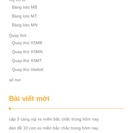
Bảng loto MB
Bảng loto MT
Bảng loto MN
Quay thử
Quay thử XSMB
Quay thử XSMN
Quay thử XSMT
Quay thử Vietlott
sổ mơ
Bài viết mới
cặp 3 càng víp xs miền bắc chắc trúng hôm nay
dàn đề 10 con xs miền bắc chắc trúng hôm nay