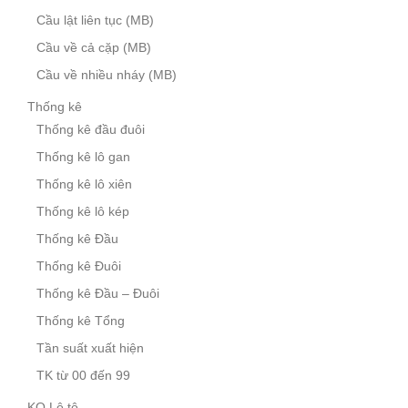
Cầu lật liên tục (MB)
Cầu về cả cặp (MB)
Cầu về nhiều nháy (MB)
Thống kê
Thống kê đầu đuôi
Thống kê lô gan
Thống kê lô xiên
Thống kê lô kép
Thống kê Đầu
Thống kê Đuôi
Thống kê Đầu – Đuôi
Thống kê Tổng
Tần suất xuất hiện
TK từ 00 đến 99
KQ Lô tô