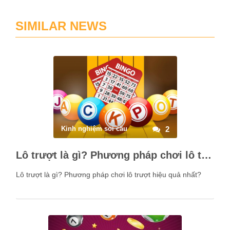
SIMILAR NEWS
Kinh nghiệm soi cầu
2
Lô trượt là gì? Phương pháp chơi lô trượt hiệu quả nhất?
Lô trượt là gì? Phương pháp chơi lô trượt hiệu quả nhất?