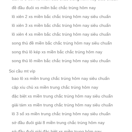
đề đầu đuôi xs miền bắc chắc trúng hôm nay
lô xiên 2 xs miền bắc chắc trúng hôm nay siêu chuẩn
lô xiên 3 xs miền bắc chắc trúng hôm nay siêu chuẩn
lô xiên 4 xs miền bắc chắc trúng hôm nay siêu chuẩn
song thủ đề miền bắc chắc trúng hôm nay siêu chuẩn
song thủ lô kép xs miền bắc chắc trúng hôm nay
song thủ lô miền bắc chắc trúng hôm nay siêu chuẩn
Soi cầu mt víp
bao lô xs miền trung chắc trúng hôm nay siêu chuẩn
cặp xíu chủ xs miền trung chắc trúng hôm nay
đặc biệt xs miền trung chắc trúng hôm nay siêu chuẩn
giải tám xs miền trung chắc trúng hôm nay siêu chuẩn
lô 3 số xs miền trung chắc trúng hôm nay siêu chuẩn
sớ đầu đuôi giải 8 miền trung chắc trúng hôm nay
sớ đầu đuôi giải đặc biệt xs miền trung hôm nay