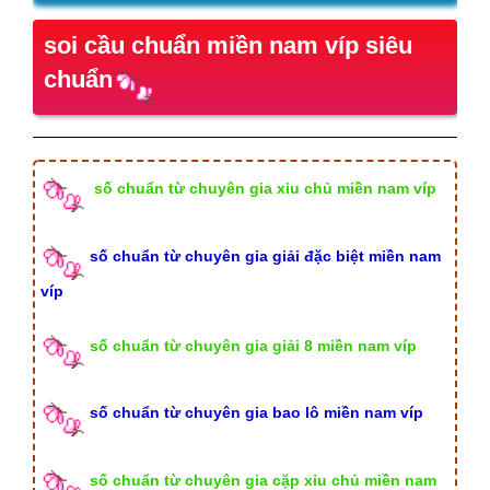
soi cầu chuẩn miền nam víp siêu
chuẩn
số chuẩn từ chuyên gia xỉu chủ miền nam víp
số chuẩn từ chuyên gia giải đặc biệt miền nam
víp
số chuẩn từ chuyên gia giải 8 miền nam víp
số chuẩn từ chuyên gia bao lô miền nam víp
số chuẩn từ chuyên gia cặp xỉu chủ miền nam