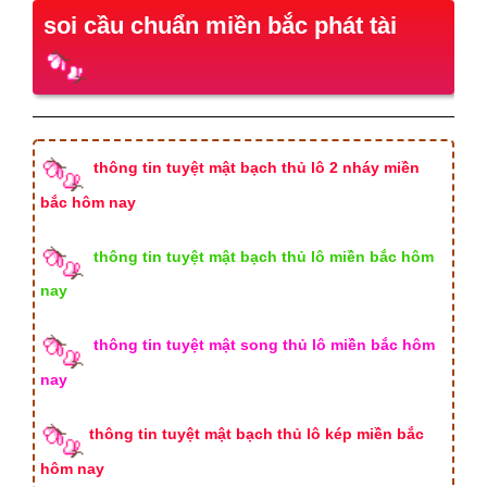
soi cầu chuẩn miền bắc phát tài
thông tin tuyệt mật bạch thủ lô 2 nháy miền
bắc hôm nay
thông tin tuyệt mật bạch thủ lô miền bắc hôm
nay
thông tin tuyệt mật song thủ lô miền bắc hôm
nay
thông tin tuyệt mật bạch thủ lô kép miền bắc
hôm nay