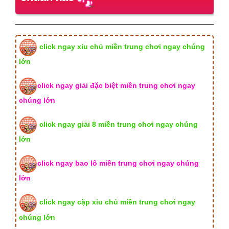
click ngay xỉu chủ miền trung chơi ngay chúng
lớn
click ngay giải đặc biệt miền trung chơi ngay
chúng lớn
click ngay giải 8 miền trung chơi ngay chúng
lớn
click ngay bao lô miền trung chơi ngay chúng
lớn
click ngay cặp xỉu chủ miền trung chơi ngay
chúng lớn