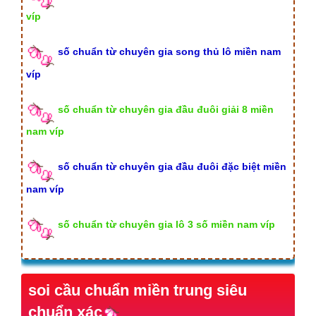
víp
số chuẩn từ chuyên gia song thủ lô miền nam
víp
số chuẩn từ chuyên gia đầu đuôi giải 8 miền
nam víp
số chuẩn từ chuyên gia đầu đuôi đặc biệt miền
nam víp
số chuẩn từ chuyên gia lô 3 số miền nam víp
soi cầu chuẩn miền trung siêu
chuẩn xác