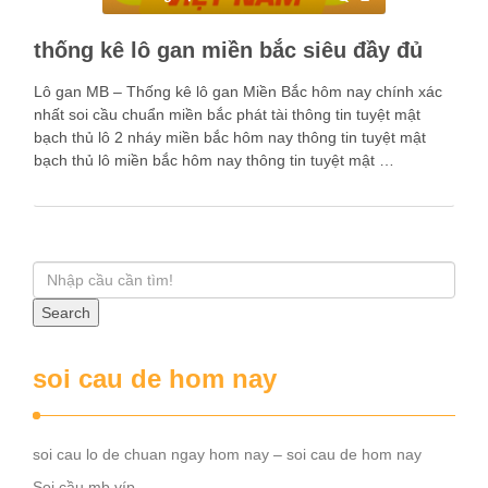
thống kê lô gan miền bắc siêu đầy đủ
Lô gan MB – Thống kê lô gan Miền Bắc hôm nay chính xác
nhất soi cầu chuẩn miền bắc phát tài thông tin tuyệt mật
bạch thủ lô 2 nháy miền bắc hôm nay thông tin tuyệt mật
bạch thủ lô miền bắc hôm nay thông tin tuyệt mật …
Search
soi cau de hom nay
soi cau lo de chuan ngay hom nay – soi cau de hom nay
Soi cầu mb víp