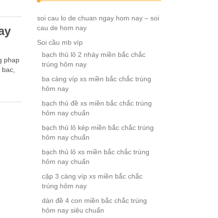
soi cau lo de chuan ngay hom nay – soi
cau de hom nay
ay
Soi cầu mb víp
bạch thủ lô 2 nháy miền bắc chắc
ng phap
trúng hôm nay
n bac,
ba càng víp xs miền bắc chắc trúng
hôm nay
bạch thủ đề xs miền bắc chắc trúng
hôm nay chuẩn
bạch thủ lô kép miền bắc chắc trúng
hôm nay chuẩn
bạch thủ lô xs miền bắc chắc trúng
hôm nay chuẩn
cặp 3 càng víp xs miền bắc chắc
trúng hôm nay
dàn đề 4 con miền bắc chắc trúng
hôm nay siêu chuẩn