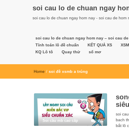
soi cau lo de chuan ngay ho
soi cau lo de chuan ngay hom nay - soi cau de hom 
soi cau lo de chuan ngay hom nay – soi cau d
Tính toán lô đề chuẩn
KẾT QUẢ XS
XS
KQ Lô tô
Quay thử
sổ mơ
Home
/
soi đề xsmb a trúng
son
siê
soi cau
bach th
Soi cầu mb cao cấp
86
bắt lô 