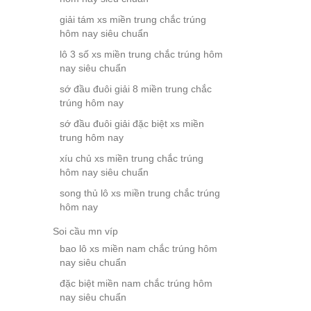
giải tám xs miền trung chắc trúng
hôm nay siêu chuẩn
lô 3 số xs miền trung chắc trúng hôm
nay siêu chuẩn
sớ đầu đuôi giải 8 miền trung chắc
trúng hôm nay
sớ đầu đuôi giải đặc biệt xs miền
trung hôm nay
xíu chủ xs miền trung chắc trúng
hôm nay siêu chuẩn
song thủ lô xs miền trung chắc trúng
hôm nay
Soi cầu mn víp
bao lô xs miền nam chắc trúng hôm
nay siêu chuẩn
đặc biệt miền nam chắc trúng hôm
nay siêu chuẩn