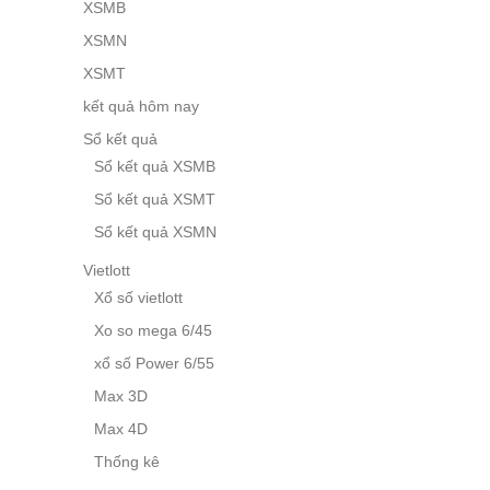
XSMB
XSMN
XSMT
kết quả hôm nay
Sổ kết quả
Sổ kết quả XSMB
Sổ kết quả XSMT
Sổ kết quả XSMN
Vietlott
Xổ số vietlott
Xo so mega 6/45
xổ số Power 6/55
Max 3D
Max 4D
Thống kê