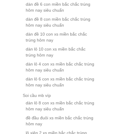
dàn đề 6 con miền bắc chắc trúng
hôm nay siêu chuẩn
dàn đề 8 con miền bắc chắc trúng
hôm nay siêu chuẩn
dàn đề 10 con xs miền bắc chắc
trúng hôm nay
dàn lô 10 con xs miền bắc chắc
trúng hôm nay
dàn lô 4 con xs miền bắc chắc trúng
hôm nay siêu chuẩn
dàn lô 6 con xs miền bắc chắc trúng
hôm nay siêu chuẩn
Soi cầu mb víp
dàn lô 8 con xs miền bắc chắc trúng
hôm nay siêu chuẩn
đề đầu đuôi xs miền bắc chắc trúng
hôm nay
lô xiên 2 xs miền bắc chắc trúng