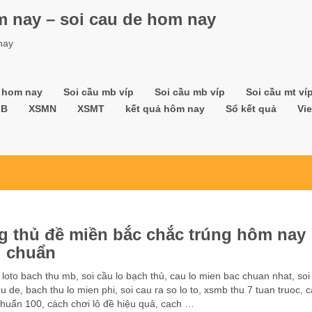
m nay – soi cau de hom nay
nay
e hom nay
Soi cầu mb víp
Soi cầu mb víp
Soi cầu mt ví
MB
XSMN
XSMT
kết quả hôm nay
Sổ kết quả
Vie
g thủ đề miền bắc chắc trúng hôm nay
u chuẩn
 loto bach thu mb, soi cầu lo bạch thủ, cau lo mien bac chuan nhat, soi
u de, bach thu lo mien phi, soi cau ra so lo to, xsmb thu 7 tuan truoc, 
chuẩn 100, cách chơi lô đề hiệu quả, cach …