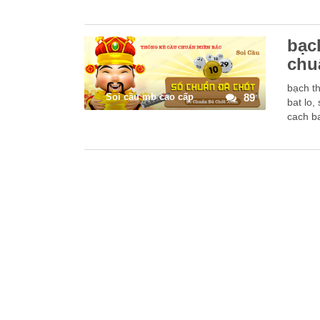
bạc
chu
bạch t
Soi cầu mb cao cấp
89
bat lo,
cach ba