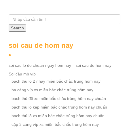
Search
soi cau de hom nay
soi cau lo de chuan ngay hom nay – soi cau de hom nay
Soi cầu mb víp
bạch thủ lô 2 nháy miền bắc chắc trúng hôm nay
ba càng víp xs miền bắc chắc trúng hôm nay
bạch thủ đề xs miền bắc chắc trúng hôm nay chuẩn
bạch thủ lô kép miền bắc chắc trúng hôm nay chuẩn
bạch thủ lô xs miền bắc chắc trúng hôm nay chuẩn
cặp 3 càng víp xs miền bắc chắc trúng hôm nay