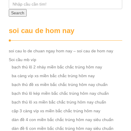
Search
soi cau de hom nay
soi cau lo de chuan ngay hom nay – soi cau de hom nay
Soi cầu mb víp
bạch thủ lô 2 nháy miền bắc chắc trúng hôm nay
ba càng víp xs miền bắc chắc trúng hôm nay
bạch thủ đề xs miền bắc chắc trúng hôm nay chuẩn
bạch thủ lô kép miền bắc chắc trúng hôm nay chuẩn
bạch thủ lô xs miền bắc chắc trúng hôm nay chuẩn
cặp 3 càng víp xs miền bắc chắc trúng hôm nay
dàn đề 4 con miền bắc chắc trúng hôm nay siêu chuẩn
dàn đề 6 con miền bắc chắc trúng hôm nay siêu chuẩn