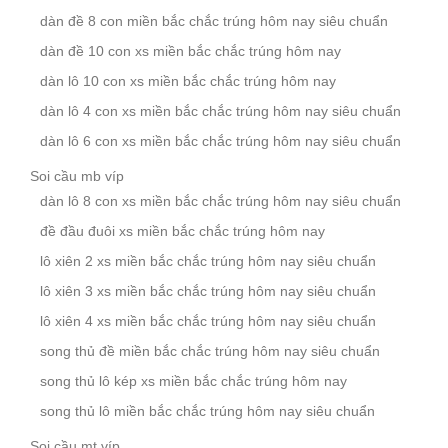
dàn đề 8 con miền bắc chắc trúng hôm nay siêu chuẩn
dàn đề 10 con xs miền bắc chắc trúng hôm nay
dàn lô 10 con xs miền bắc chắc trúng hôm nay
dàn lô 4 con xs miền bắc chắc trúng hôm nay siêu chuẩn
dàn lô 6 con xs miền bắc chắc trúng hôm nay siêu chuẩn
Soi cầu mb víp
dàn lô 8 con xs miền bắc chắc trúng hôm nay siêu chuẩn
đề đầu đuôi xs miền bắc chắc trúng hôm nay
lô xiên 2 xs miền bắc chắc trúng hôm nay siêu chuẩn
lô xiên 3 xs miền bắc chắc trúng hôm nay siêu chuẩn
lô xiên 4 xs miền bắc chắc trúng hôm nay siêu chuẩn
song thủ đề miền bắc chắc trúng hôm nay siêu chuẩn
song thủ lô kép xs miền bắc chắc trúng hôm nay
song thủ lô miền bắc chắc trúng hôm nay siêu chuẩn
Soi cầu mt víp