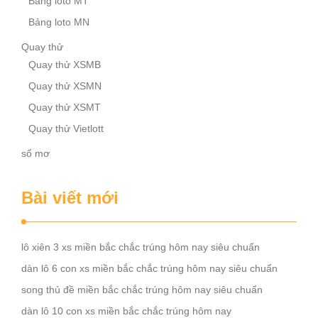
Bảng loto MT
Bảng loto MN
Quay thử
Quay thử XSMB
Quay thử XSMN
Quay thử XSMT
Quay thử Vietlott
sổ mơ
Bài viết mới
lô xiên 3 xs miền bắc chắc trúng hôm nay siêu chuẩn
dàn lô 6 con xs miền bắc chắc trúng hôm nay siêu chuẩn
song thủ đề miền bắc chắc trúng hôm nay siêu chuẩn
dàn lô 10 con xs miền bắc chắc trúng hôm nay