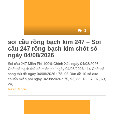
1
soi cầu rồng bạch kim 247 – Soi
cầu 247 rồng bạch kim chốt số
ngày 04/08/2026
Soi cầu 247 Miễn Phí 100% Chính Xác ngày 04/08/2026
Chốt số bạch thủ đề miễn phí ngày 04/08/2026 : 14 Chốt số
song thủ đề ngày 04/08/2026 : 78, 05 Dàn đề 10 số cực
chuẩn miễn phí ngày 04/08/2026 : 75, 92, 83, 18, 67, 97, 69,
24, …
Read More