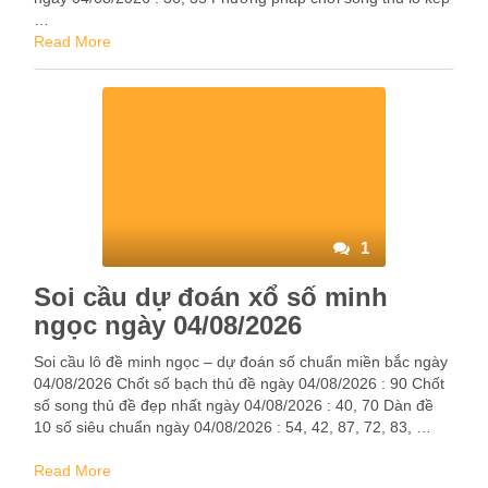
…
Read More
1
Soi cầu dự đoán xổ số minh
ngọc ngày 04/08/2026
Soi cầu lô đề minh ngọc – dự đoán số chuẩn miền bắc ngày
04/08/2026 Chốt số bạch thủ đề ngày 04/08/2026 : 90 Chốt
số song thủ đề đẹp nhất ngày 04/08/2026 : 40, 70 Dàn đề
10 số siêu chuẩn ngày 04/08/2026 : 54, 42, 87, 72, 83, …
Read More