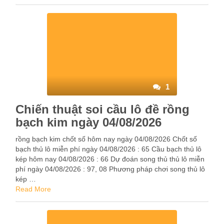
1
Chiến thuật soi cầu lô đề rồng
bạch kim ngày 04/08/2026
rồng bạch kim chốt số hôm nay ngày 04/08/2026 Chốt số
bạch thủ lô miễn phí ngày 04/08/2026 : 65 Cầu bạch thủ lô
kép hôm nay 04/08/2026 : 66 Dự đoán song thủ thủ lô miễn
phí ngày 04/08/2026 : 97, 08 Phương pháp chơi song thủ lô
kép …
Read More