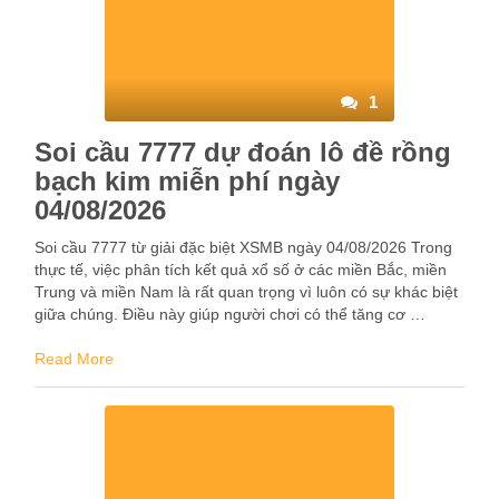
1
Soi cầu 7777 dự đoán lô đề rồng
bạch kim miễn phí ngày
04/08/2026
Soi cầu 7777 từ giải đặc biệt XSMB ngày 04/08/2026 Trong
thực tế, việc phân tích kết quả xổ số ở các miền Bắc, miền
Trung và miền Nam là rất quan trọng vì luôn có sự khác biệt
giữa chúng. Điều này giúp người chơi có thể tăng cơ …
Read More