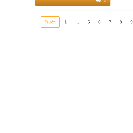
1
Trước
1
…
5
6
7
8
9