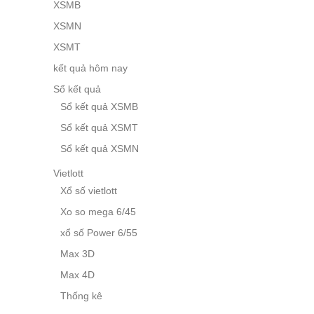
XSMB
XSMN
XSMT
kết quả hôm nay
Sổ kết quả
Sổ kết quả XSMB
Sổ kết quả XSMT
Sổ kết quả XSMN
Vietlott
Xổ số vietlott
Xo so mega 6/45
xổ số Power 6/55
Max 3D
Max 4D
Thống kê