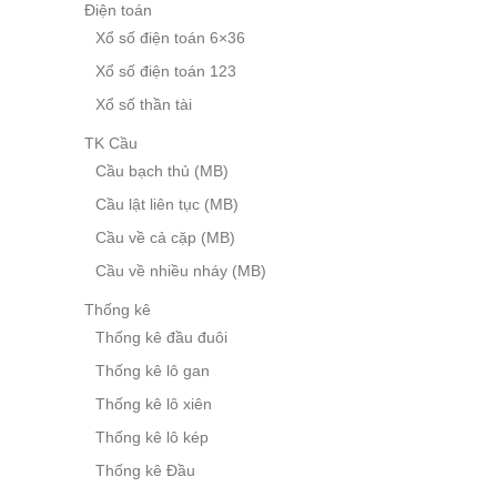
Điện toán
Xổ số điện toán 6×36
Xổ số điện toán 123
Xổ số thần tài
TK Cầu
Cầu bạch thủ (MB)
Cầu lật liên tục (MB)
Cầu về cả cặp (MB)
Cầu về nhiều nháy (MB)
Thống kê
Thống kê đầu đuôi
Thống kê lô gan
Thống kê lô xiên
Thống kê lô kép
Thống kê Đầu