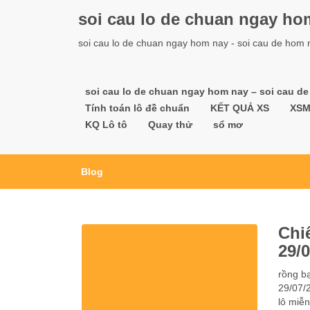
soi cau lo de chuan ngay ho
soi cau lo de chuan ngay hom nay - soi cau de hom 
soi cau lo de chuan ngay hom nay – soi cau d
Tính toán lô đề chuẩn
KẾT QUẢ XS
XS
KQ Lô tô
Quay thử
sổ mơ
Blog
Chi
29/
rồng b
29/07/
lô miễ