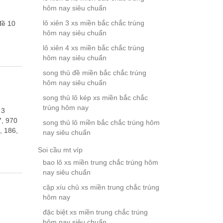
hôm nay siêu chuẩn
lô xiên 3 xs miền bắc chắc trúng
đề 10
hôm nay siêu chuẩn
lô xiên 4 xs miền bắc chắc trúng
hôm nay siêu chuẩn
song thủ đề miền bắc chắc trúng
hôm nay siêu chuẩn
song thủ lô kép xs miền bắc chắc
trúng hôm nay
 3
7, 970
song thủ lô miền bắc chắc trúng hôm
, 186,
nay siêu chuẩn
Soi cầu mt víp
bao lô xs miền trung chắc trúng hôm
nay siêu chuẩn
cặp xíu chủ xs miền trung chắc trúng
hôm nay
đặc biệt xs miền trung chắc trúng
y
hôm nay siêu chuẩn