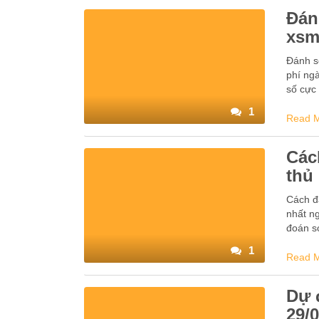
Đán
xsm
Đánh s
phí ng
số cực 
1
Read 
Các
thủ
Cách đá
nhất n
đoán so
1
Read 
Dự 
29/