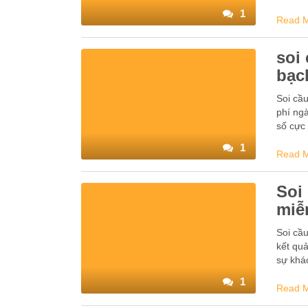
1
Read 
soi
bạc
Soi cầ
phí ng
số cực 
1
Read 
Soi
miễ
Soi cầu
kết qu
sự khá
1
Read 