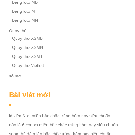
Bảng loto MB
Bảng loto MT
Bảng loto MN
Quay thử
Quay thử XSMB
Quay thử XSMN
Quay thử XSMT
Quay thử Vietlott
sổ mơ
Bài viết mới
lô xiên 3 xs miền bắc chắc trúng hôm nay siêu chuẩn
dàn lô 6 con xs miền bắc chắc trúng hôm nay siêu chuẩn
song thủ đề miền bắc chắc trúng hôm nay siêu chuẩn