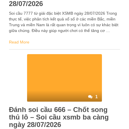
28/07/2026
Soi cầu 7777 từ giải đặc biệt XSMB ngày 28/07/2026 Trong
thực tế, việc phân tích kết quả xổ số ở các miền Bắc, miền
Trung và miền Nam là rất quan trọng vì luôn có sự khác biệt
giữa chúng. Điều này giúp người chơi có thể tăng cơ …
Read More
1
Đánh soi cầu 666 – Chốt song
thủ lô – Soi cầu xsmb ba càng
ngày 28/07/2026