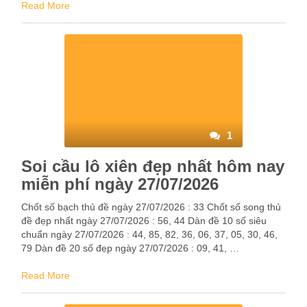
Read More
1
Soi cầu lô xiên đẹp nhất hôm nay
miễn phí ngày 27/07/2026
Chốt số bạch thủ đề ngày 27/07/2026 : 33 Chốt số song thủ
đề đẹp nhất ngày 27/07/2026 : 56, 44 Dàn đề 10 số siêu
chuẩn ngày 27/07/2026 : 44, 85, 82, 36, 06, 37, 05, 30, 46,
79 Dàn đề 20 số đẹp ngày 27/07/2026 : 09, 41, …
Read More