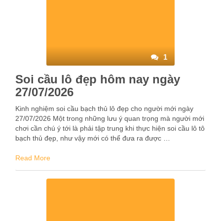
1
Soi cầu lô đẹp hôm nay ngày
27/07/2026
Kinh nghiệm soi cầu bạch thủ lô đẹp cho người mới ngày
27/07/2026 Một trong những lưu ý quan trọng mà người mới
chơi cần chú ý tới là phải tập trung khi thực hiện soi cầu lô tô
bạch thủ đẹp, như vậy mới có thể đưa ra được …
Read More