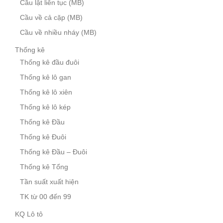
Cầu lật liên tục (MB)
Cầu về cả cặp (MB)
Cầu về nhiều nháy (MB)
Thống kê
Thống kê đầu đuôi
Thống kê lô gan
Thống kê lô xiên
Thống kê lô kép
Thống kê Đầu
Thống kê Đuôi
Thống kê Đầu – Đuôi
Thống kê Tổng
Tần suất xuất hiện
TK từ 00 đến 99
KQ Lô tô