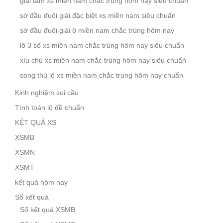
giải tám xs miền nam chắc trúng hôm nay siêu chuẩn
sớ đầu đuôi giải đặc biệt xs miền nam siêu chuẩn
sớ đầu đuôi giải 8 miền nam chắc trúng hôm nay
lô 3 số xs miền nam chắc trúng hôm nay siêu chuẩn
xíu chủ xs miền nam chắc trúng hôm nay siêu chuẩn
song thủ lô xs miền nam chắc trúng hôm nay chuẩn
Kinh nghiệm soi cầu
Tính toán lô đề chuẩn
KẾT QUẢ XS
XSMB
XSMN
XSMT
kết quả hôm nay
Sổ kết quả
Sổ kết quả XSMB