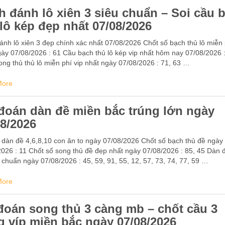
h đánh lô xiên 3 siêu chuẩn – Soi cầu 
 lô kép đẹp nhất 07/08/2026
nh lô xiên 3 đẹp chính xác nhất 07/08/2026 Chốt số bạch thủ lô miễn 
gày 07/08/2026 : 61 Cầu bạch thủ lô kép vip nhất hôm nay 07/08/2026 
ng thủ thủ lô miễn phí vip nhất ngày 07/08/2026 : 71, 63 …
More
đoán dàn đề miền bắc trúng lớn ngày
08/2026
u dàn đề 4,6,8,10 con ăn to ngày 07/08/2026 Chốt số bạch thủ đề ngày
2026 : 11 Chốt số song thủ đề đẹp nhất ngày 07/08/2026 : 85, 45 Dàn 
 chuẩn ngày 07/08/2026 : 45, 59, 91, 55, 12, 57, 73, 74, 77, 59 …
More
đoán song thủ 3 càng mb – chốt cầu 3
g víp miền bắc ngày 07/08/2026