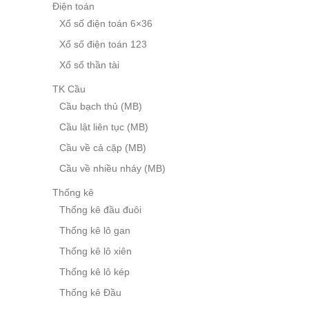
Điện toán
Xổ số điện toán 6×36
Xổ số điện toán 123
Xổ số thần tài
TK Cầu
Cầu bạch thủ (MB)
Cầu lật liên tục (MB)
Cầu về cả cặp (MB)
Cầu về nhiều nháy (MB)
Thống kê
Thống kê đầu đuôi
Thống kê lô gan
Thống kê lô xiên
Thống kê lô kép
Thống kê Đầu