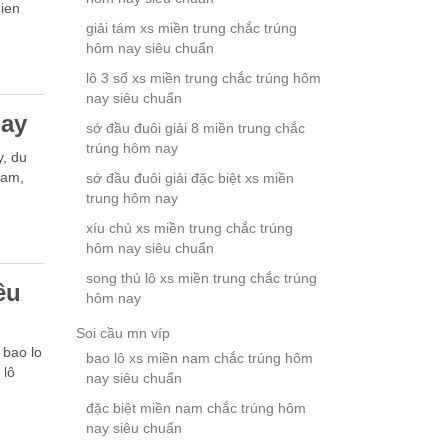
mien
giải tám xs miền trung chắc trúng
hôm nay siêu chuẩn
lô 3 số xs miền trung chắc trúng hôm
nay siêu chuẩn
nay
sớ đầu đuôi giải 8 miền trung chắc
trúng hôm nay
, du
nam,
sớ đầu đuôi giải đặc biệt xs miền
trung hôm nay
xíu chủ xs miền trung chắc trúng
hôm nay siêu chuẩn
song thủ lô xs miền trung chắc trúng
êu
hôm nay
Soi cầu mn víp
 bao lo
bao lô xs miền nam chắc trúng hôm
 lô
nay siêu chuẩn
đặc biệt miền nam chắc trúng hôm
nay siêu chuẩn