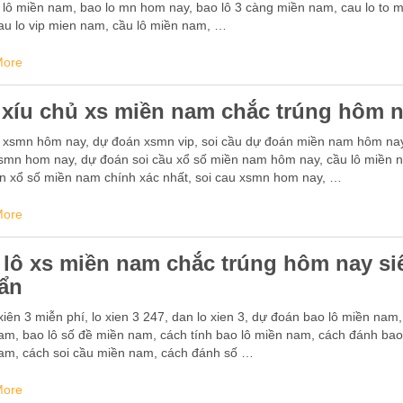
u lô miền nam, bao lo mn hom nay, bao lô 3 càng miền nam, cau lo to 
au lo vip mien nam, cầu lô miền nam, …
More
 xíu chủ xs miền nam chắc trúng hôm 
u xsmn hôm nay, dự đoán xsmn vip, soi cầu dự đoán miền nam hôm nay
smn hom nay, dự đoán soi cầu xổ số miền nam hôm nay, cầu lô miền 
n xổ số miền nam chính xác nhất, soi cau xsmn hom nay, …
More
 lô xs miền nam chắc trúng hôm nay si
ẩn
xiên 3 miễn phí, lo xien 3 247, dan lo xien 3, dự đoán bao lô miền nam,
am, bao lô số đề miền nam, cách tính bao lô miền nam, cách đánh bao
am, cách soi cầu miền nam, cách đánh số …
More