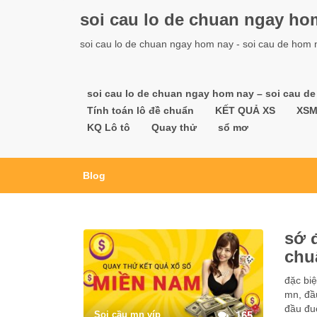
soi cau lo de chuan ngay ho
soi cau lo de chuan ngay hom nay - soi cau de hom 
soi cau lo de chuan ngay hom nay – soi cau d
Tính toán lô đề chuẩn
KẾT QUẢ XS
XS
KQ Lô tô
Quay thử
sổ mơ
Blog
sớ 
chu
đặc biệ
mn, đầ
đầu đuô
Soi cầu mn víp
165