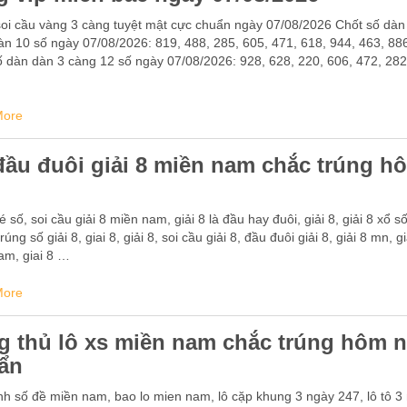
 soi cầu vàng 3 càng tuyệt mật cực chuẩn ngày 07/08/2026 Chốt số dàn
àn 10 số ngày 07/08/2026: 819, 488, 285, 605, 471, 618, 944, 463, 88
ố dàn dàn 3 càng 12 số ngày 07/08/2026: 928, 628, 220, 606, 472, 282
More
đầu đuôi giải 8 miền nam chắc trúng h
vé số, soi cầu giải 8 miền nam, giải 8 là đầu hay đuôi, giải 8, giải 8 xổ s
trúng số giải 8, giai 8, giải 8, soi cầu giải 8, đầu đuôi giải 8, giải 8 mn, gi
am, giai 8 …
More
g thủ lô xs miền nam chắc trúng hôm 
ẩn
nh số đề miền nam, bao lo mien nam, lô cặp khung 3 ngày 247, lô tô 3