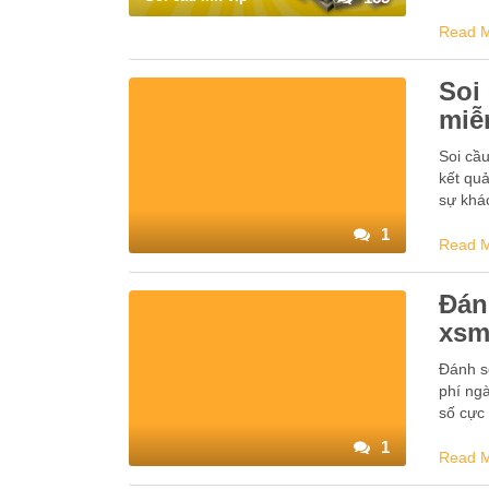
Read 
Soi
miễ
Soi cầu
kết qu
sự khá
1
Read 
Đán
xsm
Đánh s
phí ng
số cực 
1
Read 