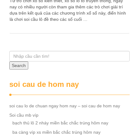
Từ trò chơi xổ số kiến thiết, xổ số lô tô truyền thống, ngày
nay có nhiều người còn tham gia thêm các trò chơi giải trí
dựa trên kết quả của các chương trình xổ số này, điển hình
là chơi soi cầu lô đề theo các số cuối …
Search
soi cau de hom nay
soi cau lo de chuan ngay hom nay – soi cau de hom nay
Soi cầu mb víp
bạch thủ lô 2 nháy miền bắc chắc trúng hôm nay
ba càng víp xs miền bắc chắc trúng hôm nay