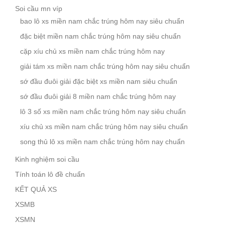
Soi cầu mn víp
bao lô xs miền nam chắc trúng hôm nay siêu chuẩn
đặc biệt miền nam chắc trúng hôm nay siêu chuẩn
cặp xíu chủ xs miền nam chắc trúng hôm nay
giải tám xs miền nam chắc trúng hôm nay siêu chuẩn
sớ đầu đuôi giải đặc biệt xs miền nam siêu chuẩn
sớ đầu đuôi giải 8 miền nam chắc trúng hôm nay
lô 3 số xs miền nam chắc trúng hôm nay siêu chuẩn
xíu chủ xs miền nam chắc trúng hôm nay siêu chuẩn
song thủ lô xs miền nam chắc trúng hôm nay chuẩn
Kinh nghiệm soi cầu
Tính toán lô đề chuẩn
KẾT QUẢ XS
XSMB
XSMN