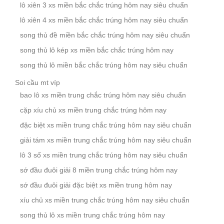
lô xiên 3 xs miền bắc chắc trúng hôm nay siêu chuẩn
lô xiên 4 xs miền bắc chắc trúng hôm nay siêu chuẩn
song thủ đề miền bắc chắc trúng hôm nay siêu chuẩn
song thủ lô kép xs miền bắc chắc trúng hôm nay
song thủ lô miền bắc chắc trúng hôm nay siêu chuẩn
Soi cầu mt víp
bao lô xs miền trung chắc trúng hôm nay siêu chuẩn
cặp xíu chủ xs miền trung chắc trúng hôm nay
đặc biệt xs miền trung chắc trúng hôm nay siêu chuẩn
giải tám xs miền trung chắc trúng hôm nay siêu chuẩn
lô 3 số xs miền trung chắc trúng hôm nay siêu chuẩn
sớ đầu đuôi giải 8 miền trung chắc trúng hôm nay
sớ đầu đuôi giải đặc biệt xs miền trung hôm nay
xíu chủ xs miền trung chắc trúng hôm nay siêu chuẩn
song thủ lô xs miền trung chắc trúng hôm nay