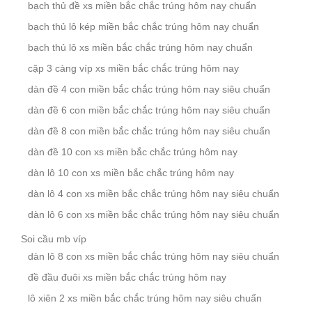
bạch thủ đề xs miền bắc chắc trúng hôm nay chuẩn
bạch thủ lô kép miền bắc chắc trúng hôm nay chuẩn
bạch thủ lô xs miền bắc chắc trúng hôm nay chuẩn
cặp 3 càng víp xs miền bắc chắc trúng hôm nay
dàn đề 4 con miền bắc chắc trúng hôm nay siêu chuẩn
dàn đề 6 con miền bắc chắc trúng hôm nay siêu chuẩn
dàn đề 8 con miền bắc chắc trúng hôm nay siêu chuẩn
dàn đề 10 con xs miền bắc chắc trúng hôm nay
dàn lô 10 con xs miền bắc chắc trúng hôm nay
dàn lô 4 con xs miền bắc chắc trúng hôm nay siêu chuẩn
dàn lô 6 con xs miền bắc chắc trúng hôm nay siêu chuẩn
Soi cầu mb víp
dàn lô 8 con xs miền bắc chắc trúng hôm nay siêu chuẩn
đề đầu đuôi xs miền bắc chắc trúng hôm nay
lô xiên 2 xs miền bắc chắc trúng hôm nay siêu chuẩn