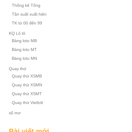
Thống kê Tổng
Tần suất xuất hiện
TK từ 00 đến 99
KQ Lô tô
Bảng loto MB
Bảng loto MT
Bảng loto MN
Quay thử
Quay thử XSMB
Quay thử XSMN
Quay thử XSMT
Quay thử Vietlott
sổ mơ
Bài viết mới