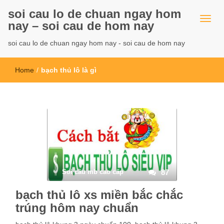
soi cau lo de chuan ngay hom
nay – soi cau de hom nay
soi cau lo de chuan ngay hom nay - soi cau de hom nay
Home
/
bạch thủ lô là gì
Soi cầu mb cao cấp
87
bạch thủ lô xs miền bắc chắc
trúng hôm nay chuẩn