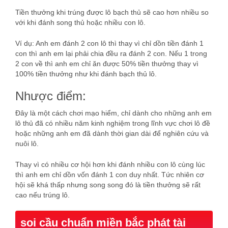
Tiền thưởng khi trúng được lô bạch thủ sẽ cao hơn nhiều so
với khi đánh song thủ hoặc nhiều con lô.
Ví dụ: Anh em đánh 2 con lô thì thay vì chỉ dồn tiền đánh 1
con thì anh em lại phải chia đều ra đánh 2 con. Nếu 1 trong
2 con về thì anh em chỉ ăn được 50% tiền thưởng thay vì
100% tiền thưởng như khi đánh bạch thủ lô.
Nhược điểm:
Đây là một cách chơi mạo hiểm, chỉ dành cho những anh em
lô thủ đã có nhiều năm kinh nghiệm trong lĩnh vực chơi lô đề
hoặc những anh em đã dành thời gian dài để nghiên cứu và
nuôi lô.
Thay vì có nhiều cơ hội hơn khi đánh nhiều con lô cùng lúc
thì anh em chỉ dồn vốn đánh 1 con duy nhất. Tức nhiên cơ
hội sẽ khá thấp nhưng song song đó là tiền thưởng sẽ rất
cao nếu trúng lô.
soi cầu chuẩn miền bắc phát tài