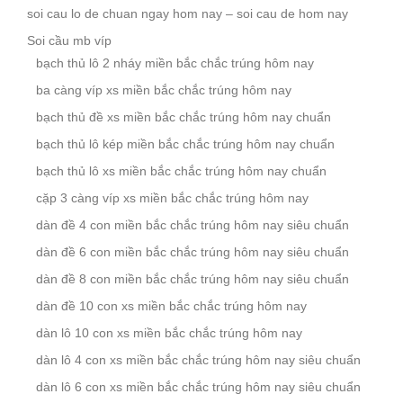
soi cau lo de chuan ngay hom nay – soi cau de hom nay
Soi cầu mb víp
bạch thủ lô 2 nháy miền bắc chắc trúng hôm nay
ba càng víp xs miền bắc chắc trúng hôm nay
bạch thủ đề xs miền bắc chắc trúng hôm nay chuẩn
bạch thủ lô kép miền bắc chắc trúng hôm nay chuẩn
bạch thủ lô xs miền bắc chắc trúng hôm nay chuẩn
cặp 3 càng víp xs miền bắc chắc trúng hôm nay
dàn đề 4 con miền bắc chắc trúng hôm nay siêu chuẩn
dàn đề 6 con miền bắc chắc trúng hôm nay siêu chuẩn
dàn đề 8 con miền bắc chắc trúng hôm nay siêu chuẩn
dàn đề 10 con xs miền bắc chắc trúng hôm nay
dàn lô 10 con xs miền bắc chắc trúng hôm nay
dàn lô 4 con xs miền bắc chắc trúng hôm nay siêu chuẩn
dàn lô 6 con xs miền bắc chắc trúng hôm nay siêu chuẩn