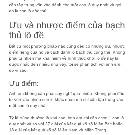
cần tập trung vốn vào đánh cho một con lô duy nhất và gọi
đó là con lô độc thủ.
Ưu và nhược điểm của bạch
thủ lô đề
Bất cứ một phương pháp nào cũng đều có những ưu, nhược
điểm riêng của nó và cách đánh lô bạch thủ cũng thế. Không
phải tự nhiên mà khái niệm về hình thức chơi lô đề này lại
được nhắc đến nhiều như vậy, tôi sẽ phân tích với anh em lí
do vì sao.
Ưu điểm:
Anh em không cần phải suy nghĩ quá nhiều. Không phải đầu
tư vốn vào nhiều con lô khác nhau mà chỉ cần tập trung vào
một con lô duy nhất.
Tỷ lệ trúng thưởng là khá cao. Anh em chỉ cần chọn 1 con lô
duy nhất và so với 27 giải của kết quả xổ số Miền Bắc hoặc
18 giải của kết quả xổ số Miền Nam và Miền Trung.