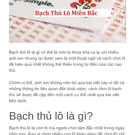
Bạch thủ lô là gì có thể là một từ khóa khá xa lạ với nhiều
anh em nhưng lại được xem là một thuật ngữ và cách chơi lô
đề hiệu quả nhất không thể thiếu trong từ điển của các cao
thủ.
Chính vì thế, anh em không nên bỏ qua bài viết này vì tất cả
những thông tin liên quan đến khái niệm, cách chơi lô bạch
thủ sẽ được đề cập đến một cách cụ thể nhất qua bài viết
bên dưới.
Bạch thủ lô là gì?
Bạch thủ lô là con lô mà người chơi tâm đắc nhất trong ngày
hôm nay, thay vì chọn nhiều con lô khác nhau để chơi thì chỉ