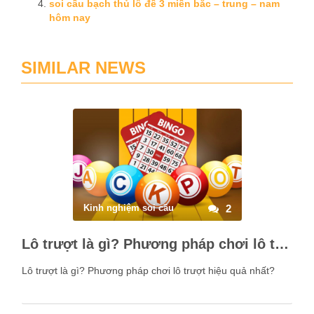
soi cầu bạch thủ lô đề 3 miền bắc – trung – nam
hôm nay
SIMILAR NEWS
Kinh nghiệm soi cầu
2
Lô trượt là gì? Phương pháp chơi lô trượt hiệu quả nhất?
Lô trượt là gì? Phương pháp chơi lô trượt hiệu quả nhất?