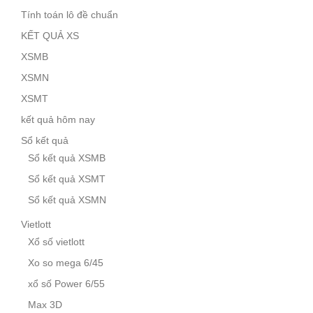
Tính toán lô đề chuẩn
KẾT QUẢ XS
XSMB
XSMN
XSMT
kết quả hôm nay
Sổ kết quả
Sổ kết quả XSMB
Sổ kết quả XSMT
Sổ kết quả XSMN
Vietlott
Xổ số vietlott
Xo so mega 6/45
xổ số Power 6/55
Max 3D