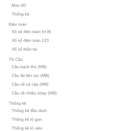
Max 4D
Thống kê
Điện toán
Xổ số điện toán 6×36
Xổ số điện toán 123
Xổ số thần tài
TK Cầu
Cầu bạch thủ (MB)
Cầu lật liên tục (MB)
Cầu về cả cặp (MB)
Cầu về nhiều nháy (MB)
Thống kê
Thống kê đầu đuôi
Thống kê lô gan
Thống kê lô xiên