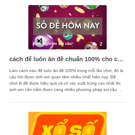
Kinh nghiệm soi cầu
2
cách để luôn ăn đề chuẩn 100% cho các anh em dân lô đề
Làm cách nào để luôn ăn đề 100% trong mỗi lần chơi, đó là
câu hỏi được anh em quan tâm nhiều nhất hiện nay. Để
chơi lô đề được hiệu quả và có xác suất trúng cao nhất thì
anh em cần nắm được càng nhiều phương pháp soi cầu …