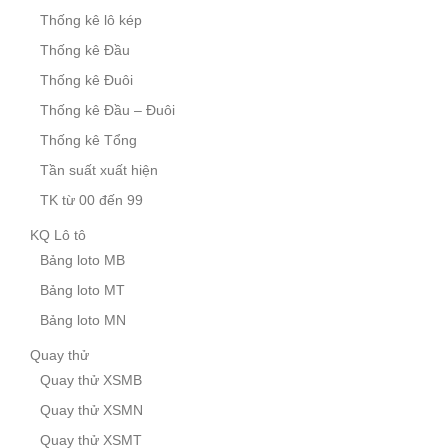
Thống kê lô kép
Thống kê Đầu
Thống kê Đuôi
Thống kê Đầu – Đuôi
Thống kê Tổng
Tần suất xuất hiện
TK từ 00 đến 99
KQ Lô tô
Bảng loto MB
Bảng loto MT
Bảng loto MN
Quay thử
Quay thử XSMB
Quay thử XSMN
Quay thử XSMT