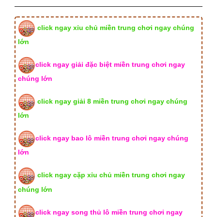
click ngay xỉu chủ miền trung chơi ngay chúng
lớn
click ngay giải đặc biệt miền trung chơi ngay
chúng lớn
click ngay giải 8 miền trung chơi ngay chúng
lớn
click ngay bao lô miền trung chơi ngay chúng
lớn
click ngay cặp xỉu chủ miền trung chơi ngay
chúng lớn
click ngay song thủ lô miền trung chơi ngay