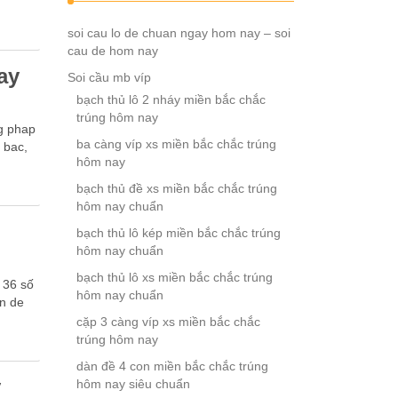
soi cau lo de chuan ngay hom nay – soi
cau de hom nay
ay
Soi cầu mb víp
bạch thủ lô 2 nháy miền bắc chắc
trúng hôm nay
ng phap
ba càng víp xs miền bắc chắc trúng
n bac,
hôm nay
bạch thủ đề xs miền bắc chắc trúng
hôm nay chuẩn
bạch thủ lô kép miền bắc chắc trúng
hôm nay chuẩn
bạch thủ lô xs miền bắc chắc trúng
 36 số
hôm nay chuẩn
àn de
cặp 3 càng víp xs miền bắc chắc
trúng hôm nay
dàn đề 4 con miền bắc chắc trúng
y
hôm nay siêu chuẩn