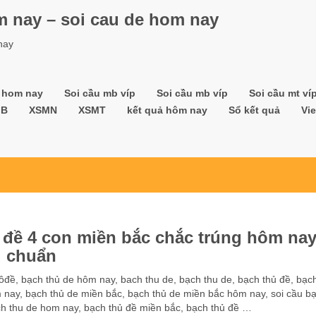
m nay – soi cau de hom nay
nay
e hom nay
Soi cầu mb víp
Soi cầu mb víp
Soi cầu mt ví
MB
XSMN
XSMT
kết quả hôm nay
Sổ kết quả
Vie
 đề 4 con miền bắc chắc trúng hôm na
u chuẩn
ôđề, bạch thủ de hôm nay, bach thu de, bạch thu de, bạch thủ đề, bạc
 nay, bạch thủ de miền bắc, bạch thủ de miền bắc hôm nay, soi cầu b
ch thu de hom nay, bạch thủ đề miền bắc, bạch thủ đề …