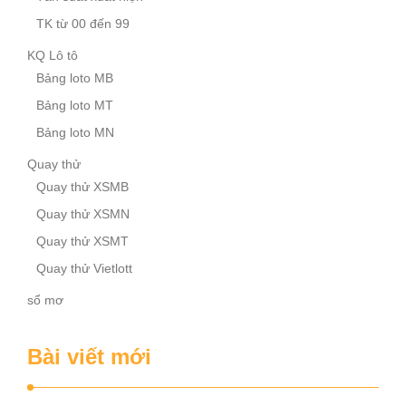
TK từ 00 đến 99
KQ Lô tô
Bảng loto MB
Bảng loto MT
Bảng loto MN
Quay thử
Quay thử XSMB
Quay thử XSMN
Quay thử XSMT
Quay thử Vietlott
sổ mơ
Bài viết mới