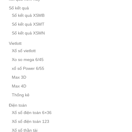
Sổ kết quả
Sổ kết quả XSMB
Sổ kết quả XSMT
Sổ kết quả XSMN
Vietlott
Xổ số vietlott
Xo so mega 6/45
xổ số Power 6/55
Max 3D
Max 4D
Thống kê
Điện toán
Xổ số điện toán 6×36
Xổ số điện toán 123
Xổ số thần tài