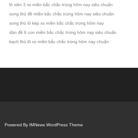
lô xiên 3 xs miền bắc chắc trúng hôm nay siêu chuẩn
song thủ đề miền bắc chắc trúng hôm nay siêu chuẩn
song thủ lô kép xs miền bắc chắc trúng hôm nay
dàn đề 6 con miền bắc chắc trúng hôm nay siêu chuẩn
bạch thủ lô xs miền bắc chắc trúng hôm nay chuẩn
Powered By
IMNews WordPress Theme