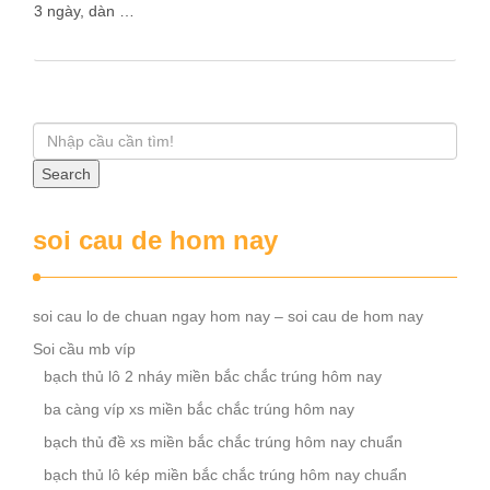
3 ngày, dàn …
Search
soi cau de hom nay
soi cau lo de chuan ngay hom nay – soi cau de hom nay
Soi cầu mb víp
bạch thủ lô 2 nháy miền bắc chắc trúng hôm nay
ba càng víp xs miền bắc chắc trúng hôm nay
bạch thủ đề xs miền bắc chắc trúng hôm nay chuẩn
bạch thủ lô kép miền bắc chắc trúng hôm nay chuẩn