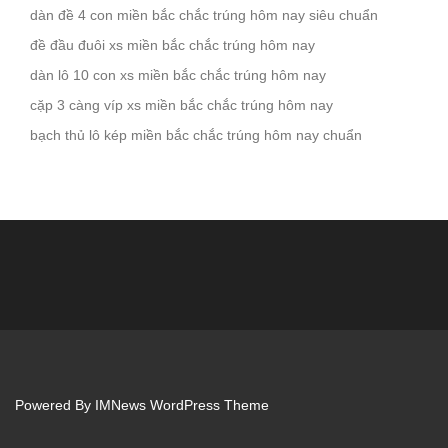
dàn đề 4 con miền bắc chắc trúng hôm nay siêu chuẩn
đề đầu đuôi xs miền bắc chắc trúng hôm nay
dàn lô 10 con xs miền bắc chắc trúng hôm nay
cặp 3 càng víp xs miền bắc chắc trúng hôm nay
bạch thủ lô kép miền bắc chắc trúng hôm nay chuẩn
Powered By
IMNews WordPress Theme