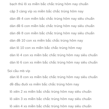
bạch thủ lô xs miền bắc chắc trúng hôm nay chuẩn
cặp 3 càng víp xs miền bắc chắc trúng hôm nay
dàn đề 4 con miền bắc chắc trúng hôm nay siêu chuẩn
dàn đề 6 con miền bắc chắc trúng hôm nay siêu chuẩn
dàn đề 8 con miền bắc chắc trúng hôm nay siêu chuẩn
dàn đề 10 con xs miền bắc chắc trúng hôm nay
dàn lô 10 con xs miền bắc chắc trúng hôm nay
dàn lô 4 con xs miền bắc chắc trúng hôm nay siêu chuẩn
dàn lô 6 con xs miền bắc chắc trúng hôm nay siêu chuẩn
Soi cầu mb víp
dàn lô 8 con xs miền bắc chắc trúng hôm nay siêu chuẩn
đề đầu đuôi xs miền bắc chắc trúng hôm nay
lô xiên 2 xs miền bắc chắc trúng hôm nay siêu chuẩn
lô xiên 3 xs miền bắc chắc trúng hôm nay siêu chuẩn
lô xiên 4 xs miền bắc chắc trúng hôm nay siêu chuẩn