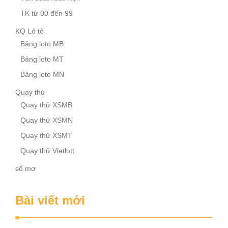
TK từ 00 đến 99
KQ Lô tô
Bảng loto MB
Bảng loto MT
Bảng loto MN
Quay thử
Quay thử XSMB
Quay thử XSMN
Quay thử XSMT
Quay thử Vietlott
sổ mơ
Bài viết mới