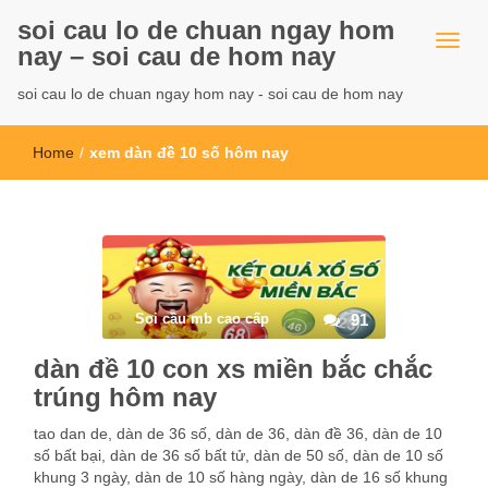
soi cau lo de chuan ngay hom
nay – soi cau de hom nay
soi cau lo de chuan ngay hom nay - soi cau de hom nay
Home
/
xem dàn đề 10 số hôm nay
Soi cầu mb cao cấp
91
dàn đề 10 con xs miền bắc chắc
trúng hôm nay
tao dan de, dàn de 36 số, dàn de 36, dàn đề 36, dàn de 10
số bất bại, dàn de 36 số bất tử, dàn de 50 số, dàn de 10 số
khung 3 ngày, dàn de 10 số hàng ngày, dàn de 16 số khung