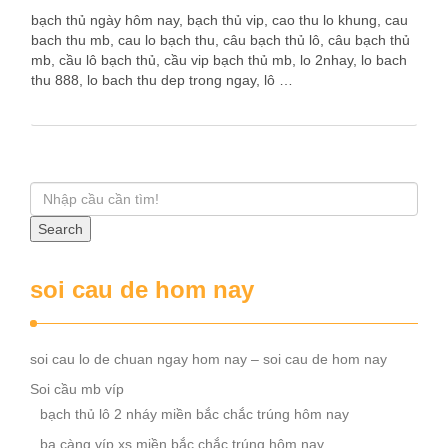
bạch thủ ngày hôm nay, bạch thủ vip, cao thu lo khung, cau
bach thu mb, cau lo bạch thu, câu bạch thủ lô, câu bạch thủ
mb, cầu lô bạch thủ, cầu vip bạch thủ mb, lo 2nhay, lo bach
thu 888, lo bach thu dep trong ngay, lô …
Search
soi cau de hom nay
soi cau lo de chuan ngay hom nay – soi cau de hom nay
Soi cầu mb víp
bạch thủ lô 2 nháy miền bắc chắc trúng hôm nay
ba càng víp xs miền bắc chắc trúng hôm nay