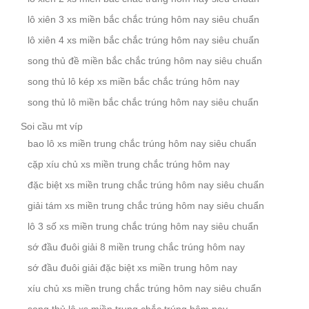
lô xiên 3 xs miền bắc chắc trúng hôm nay siêu chuẩn
lô xiên 4 xs miền bắc chắc trúng hôm nay siêu chuẩn
song thủ đề miền bắc chắc trúng hôm nay siêu chuẩn
song thủ lô kép xs miền bắc chắc trúng hôm nay
song thủ lô miền bắc chắc trúng hôm nay siêu chuẩn
Soi cầu mt víp
bao lô xs miền trung chắc trúng hôm nay siêu chuẩn
cặp xíu chủ xs miền trung chắc trúng hôm nay
đặc biệt xs miền trung chắc trúng hôm nay siêu chuẩn
giải tám xs miền trung chắc trúng hôm nay siêu chuẩn
lô 3 số xs miền trung chắc trúng hôm nay siêu chuẩn
sớ đầu đuôi giải 8 miền trung chắc trúng hôm nay
sớ đầu đuôi giải đặc biệt xs miền trung hôm nay
xíu chủ xs miền trung chắc trúng hôm nay siêu chuẩn