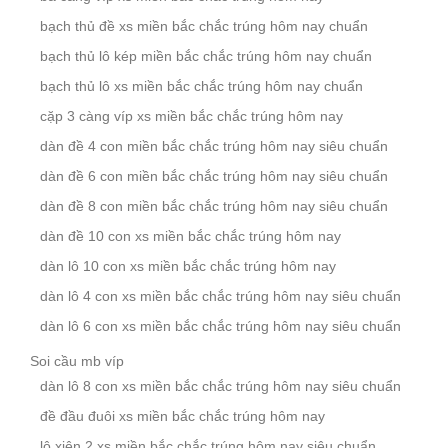
bạch thủ đề xs miền bắc chắc trúng hôm nay chuẩn
bạch thủ lô kép miền bắc chắc trúng hôm nay chuẩn
bạch thủ lô xs miền bắc chắc trúng hôm nay chuẩn
cặp 3 càng víp xs miền bắc chắc trúng hôm nay
dàn đề 4 con miền bắc chắc trúng hôm nay siêu chuẩn
dàn đề 6 con miền bắc chắc trúng hôm nay siêu chuẩn
dàn đề 8 con miền bắc chắc trúng hôm nay siêu chuẩn
dàn đề 10 con xs miền bắc chắc trúng hôm nay
dàn lô 10 con xs miền bắc chắc trúng hôm nay
dàn lô 4 con xs miền bắc chắc trúng hôm nay siêu chuẩn
dàn lô 6 con xs miền bắc chắc trúng hôm nay siêu chuẩn
Soi cầu mb víp
dàn lô 8 con xs miền bắc chắc trúng hôm nay siêu chuẩn
đề đầu đuôi xs miền bắc chắc trúng hôm nay
lô xiên 2 xs miền bắc chắc trúng hôm nay siêu chuẩn