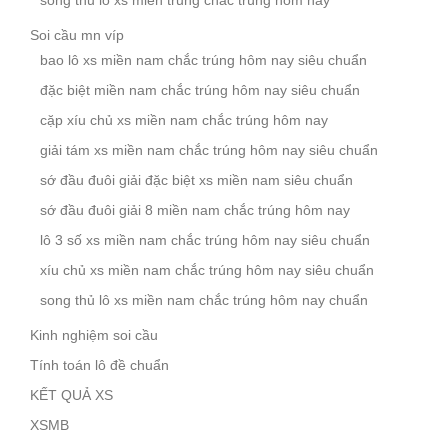
song thủ lô xs miền trung chắc trúng hôm nay
Soi cầu mn víp
bao lô xs miền nam chắc trúng hôm nay siêu chuẩn
đặc biệt miền nam chắc trúng hôm nay siêu chuẩn
cặp xíu chủ xs miền nam chắc trúng hôm nay
giải tám xs miền nam chắc trúng hôm nay siêu chuẩn
sớ đầu đuôi giải đặc biệt xs miền nam siêu chuẩn
sớ đầu đuôi giải 8 miền nam chắc trúng hôm nay
lô 3 số xs miền nam chắc trúng hôm nay siêu chuẩn
xíu chủ xs miền nam chắc trúng hôm nay siêu chuẩn
song thủ lô xs miền nam chắc trúng hôm nay chuẩn
Kinh nghiệm soi cầu
Tính toán lô đề chuẩn
KẾT QUẢ XS
XSMB