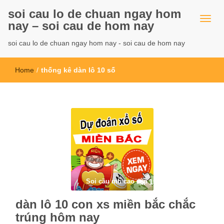
soi cau lo de chuan ngay hom
nay – soi cau de hom nay
soi cau lo de chuan ngay hom nay - soi cau de hom nay
Home
/
thống kê dàn lô 10 số
Soi cầu mb cao cấp
199
dàn lô 10 con xs miền bắc chắc
trúng hôm nay