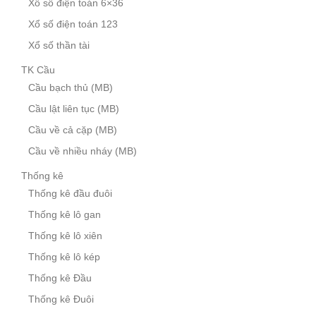
Xổ số điện toán 6×36
Xổ số điện toán 123
Xổ số thần tài
TK Cầu
Cầu bạch thủ (MB)
Cầu lật liên tục (MB)
Cầu về cả cặp (MB)
Cầu về nhiều nháy (MB)
Thống kê
Thống kê đầu đuôi
Thống kê lô gan
Thống kê lô xiên
Thống kê lô kép
Thống kê Đầu
Thống kê Đuôi