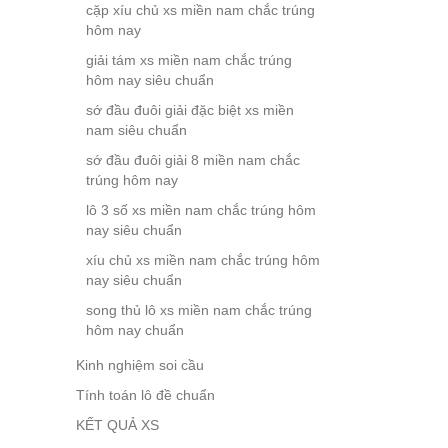
cặp xíu chủ xs miền nam chắc trúng
hôm nay
giải tám xs miền nam chắc trúng
hôm nay siêu chuẩn
sớ đầu đuôi giải đặc biệt xs miền
nam siêu chuẩn
sớ đầu đuôi giải 8 miền nam chắc
trúng hôm nay
lô 3 số xs miền nam chắc trúng hôm
nay siêu chuẩn
xíu chủ xs miền nam chắc trúng hôm
nay siêu chuẩn
song thủ lô xs miền nam chắc trúng
hôm nay chuẩn
Kinh nghiệm soi cầu
Tính toán lô đề chuẩn
KẾT QUẢ XS