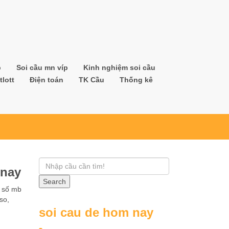
p
Soi cầu mn víp
Kinh nghiệm soi cầu
tlott
Điện toán
TK Cầu
Thống kê
 nay
Search
4 số mb
so,
soi cau de hom nay