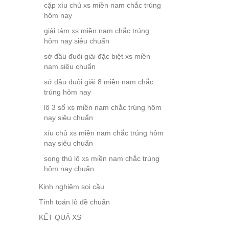
cặp xíu chủ xs miền nam chắc trúng
hôm nay
giải tám xs miền nam chắc trúng
hôm nay siêu chuẩn
sớ đầu đuôi giải đặc biệt xs miền
nam siêu chuẩn
sớ đầu đuôi giải 8 miền nam chắc
trúng hôm nay
lô 3 số xs miền nam chắc trúng hôm
nay siêu chuẩn
xíu chủ xs miền nam chắc trúng hôm
nay siêu chuẩn
song thủ lô xs miền nam chắc trúng
hôm nay chuẩn
Kinh nghiệm soi cầu
Tính toán lô đề chuẩn
KẾT QUẢ XS