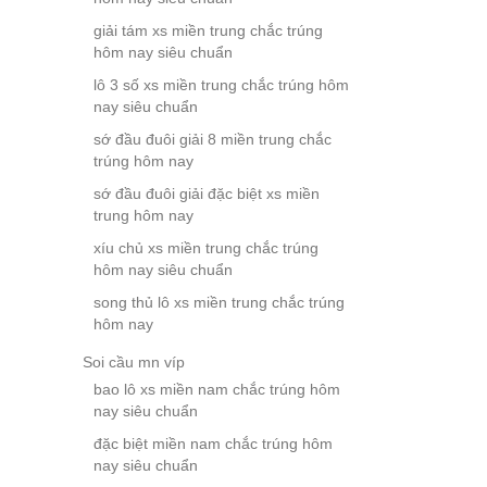
giải tám xs miền trung chắc trúng
hôm nay siêu chuẩn
lô 3 số xs miền trung chắc trúng hôm
nay siêu chuẩn
sớ đầu đuôi giải 8 miền trung chắc
trúng hôm nay
sớ đầu đuôi giải đặc biệt xs miền
trung hôm nay
xíu chủ xs miền trung chắc trúng
hôm nay siêu chuẩn
song thủ lô xs miền trung chắc trúng
hôm nay
Soi cầu mn víp
bao lô xs miền nam chắc trúng hôm
nay siêu chuẩn
đặc biệt miền nam chắc trúng hôm
nay siêu chuẩn