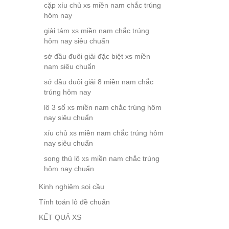
cặp xíu chủ xs miền nam chắc trúng
hôm nay
giải tám xs miền nam chắc trúng
hôm nay siêu chuẩn
sớ đầu đuôi giải đặc biệt xs miền
nam siêu chuẩn
sớ đầu đuôi giải 8 miền nam chắc
trúng hôm nay
lô 3 số xs miền nam chắc trúng hôm
nay siêu chuẩn
xíu chủ xs miền nam chắc trúng hôm
nay siêu chuẩn
song thủ lô xs miền nam chắc trúng
hôm nay chuẩn
Kinh nghiệm soi cầu
Tính toán lô đề chuẩn
KẾT QUẢ XS