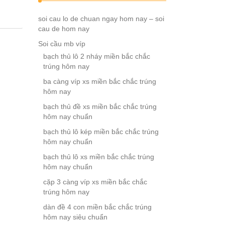
soi cau lo de chuan ngay hom nay – soi
cau de hom nay
Soi cầu mb víp
bạch thủ lô 2 nháy miền bắc chắc
trúng hôm nay
ba càng víp xs miền bắc chắc trúng
hôm nay
bạch thủ đề xs miền bắc chắc trúng
hôm nay chuẩn
bạch thủ lô kép miền bắc chắc trúng
hôm nay chuẩn
bạch thủ lô xs miền bắc chắc trúng
hôm nay chuẩn
cặp 3 càng víp xs miền bắc chắc
trúng hôm nay
dàn đề 4 con miền bắc chắc trúng
hôm nay siêu chuẩn