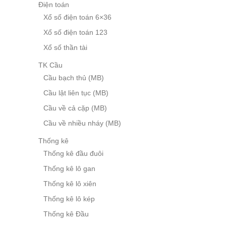
Điện toán
Xổ số điện toán 6×36
Xổ số điện toán 123
Xổ số thần tài
TK Cầu
Cầu bạch thủ (MB)
Cầu lật liên tục (MB)
Cầu về cả cặp (MB)
Cầu về nhiều nháy (MB)
Thống kê
Thống kê đầu đuôi
Thống kê lô gan
Thống kê lô xiên
Thống kê lô kép
Thống kê Đầu