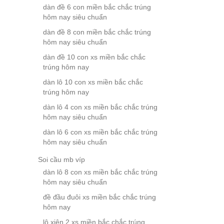
dàn đề 6 con miền bắc chắc trúng
hôm nay siêu chuẩn
dàn đề 8 con miền bắc chắc trúng
hôm nay siêu chuẩn
dàn đề 10 con xs miền bắc chắc
trúng hôm nay
dàn lô 10 con xs miền bắc chắc
trúng hôm nay
dàn lô 4 con xs miền bắc chắc trúng
hôm nay siêu chuẩn
dàn lô 6 con xs miền bắc chắc trúng
hôm nay siêu chuẩn
Soi cầu mb víp
dàn lô 8 con xs miền bắc chắc trúng
hôm nay siêu chuẩn
đề đầu đuôi xs miền bắc chắc trúng
hôm nay
lô xiên 2 xs miền bắc chắc trúng