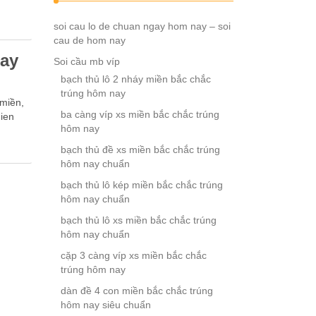
soi cau lo de chuan ngay hom nay – soi
cau de hom nay
nay
Soi cầu mb víp
bạch thủ lô 2 nháy miền bắc chắc
trúng hôm nay
 miền,
ba càng víp xs miền bắc chắc trúng
mien
hôm nay
bạch thủ đề xs miền bắc chắc trúng
hôm nay chuẩn
bạch thủ lô kép miền bắc chắc trúng
hôm nay chuẩn
bạch thủ lô xs miền bắc chắc trúng
hôm nay chuẩn
cặp 3 càng víp xs miền bắc chắc
trúng hôm nay
dàn đề 4 con miền bắc chắc trúng
hôm nay siêu chuẩn