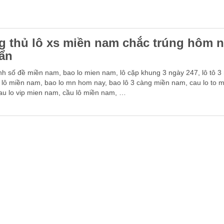
g thủ lô xs miền nam chắc trúng hôm 
ẩn
nh số đề miền nam, bao lo mien nam, lô cặp khung 3 ngày 247, lô tô 3
u lô miền nam, bao lo mn hom nay, bao lô 3 càng miền nam, cau lo to 
au lo vip mien nam, cầu lô miền nam, …