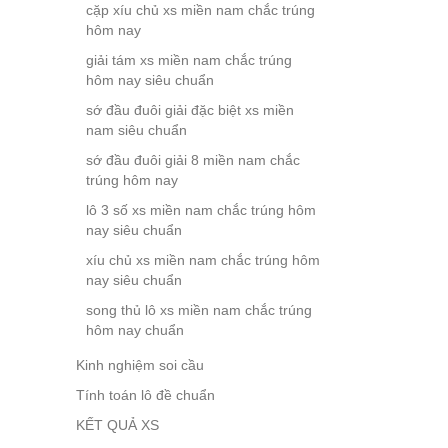
cặp xíu chủ xs miền nam chắc trúng
hôm nay
giải tám xs miền nam chắc trúng
hôm nay siêu chuẩn
sớ đầu đuôi giải đặc biệt xs miền
nam siêu chuẩn
sớ đầu đuôi giải 8 miền nam chắc
trúng hôm nay
lô 3 số xs miền nam chắc trúng hôm
nay siêu chuẩn
xíu chủ xs miền nam chắc trúng hôm
nay siêu chuẩn
song thủ lô xs miền nam chắc trúng
hôm nay chuẩn
Kinh nghiệm soi cầu
Tính toán lô đề chuẩn
KẾT QUẢ XS