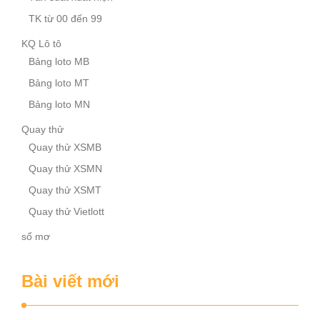
TK từ 00 đến 99
KQ Lô tô
Bảng loto MB
Bảng loto MT
Bảng loto MN
Quay thử
Quay thử XSMB
Quay thử XSMN
Quay thử XSMT
Quay thử Vietlott
sổ mơ
Bài viết mới