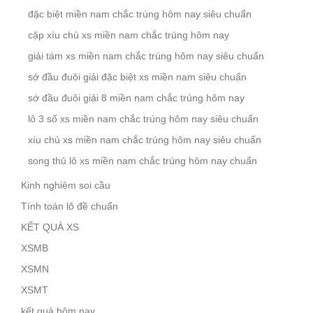
đặc biệt miền nam chắc trúng hôm nay siêu chuẩn
cặp xíu chủ xs miền nam chắc trúng hôm nay
giải tám xs miền nam chắc trúng hôm nay siêu chuẩn
sớ đầu đuôi giải đặc biệt xs miền nam siêu chuẩn
sớ đầu đuôi giải 8 miền nam chắc trúng hôm nay
lô 3 số xs miền nam chắc trúng hôm nay siêu chuẩn
xíu chủ xs miền nam chắc trúng hôm nay siêu chuẩn
song thủ lô xs miền nam chắc trúng hôm nay chuẩn
Kinh nghiệm soi cầu
Tính toán lô đề chuẩn
KẾT QUẢ XS
XSMB
XSMN
XSMT
kết quả hôm nay