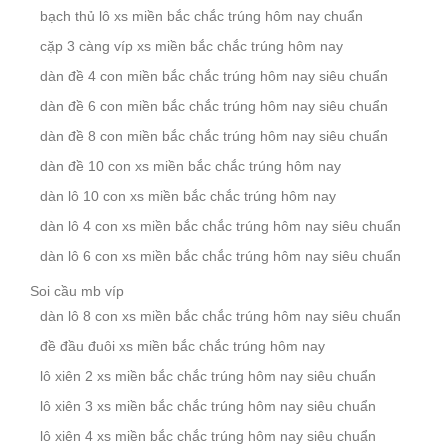
bạch thủ lô xs miền bắc chắc trúng hôm nay chuẩn
cặp 3 càng víp xs miền bắc chắc trúng hôm nay
dàn đề 4 con miền bắc chắc trúng hôm nay siêu chuẩn
dàn đề 6 con miền bắc chắc trúng hôm nay siêu chuẩn
dàn đề 8 con miền bắc chắc trúng hôm nay siêu chuẩn
dàn đề 10 con xs miền bắc chắc trúng hôm nay
dàn lô 10 con xs miền bắc chắc trúng hôm nay
dàn lô 4 con xs miền bắc chắc trúng hôm nay siêu chuẩn
dàn lô 6 con xs miền bắc chắc trúng hôm nay siêu chuẩn
Soi cầu mb víp
dàn lô 8 con xs miền bắc chắc trúng hôm nay siêu chuẩn
đề đầu đuôi xs miền bắc chắc trúng hôm nay
lô xiên 2 xs miền bắc chắc trúng hôm nay siêu chuẩn
lô xiên 3 xs miền bắc chắc trúng hôm nay siêu chuẩn
lô xiên 4 xs miền bắc chắc trúng hôm nay siêu chuẩn