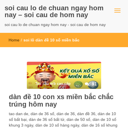
soi cau lo de chuan ngay hom
nay – soi cau de hom nay
soi cau lo de chuan ngay hom nay - soi cau de hom nay
Home
/
soi lô dàn đề 10 số miền bắc
Soi cầu mb cao cấp
91
dàn đề 10 con xs miền bắc chắc
trúng hôm nay
tao dan de, dàn de 36 số, dàn de 36, dàn đề 36, dàn de 10
số bất bại, dàn de 36 số bất tử, dàn de 50 số, dàn de 10 số
khung 3 ngày, dàn de 10 số hàng ngày, dàn de 16 số khung