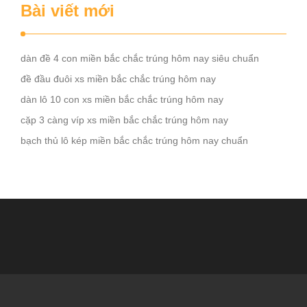
Bài viết mới
dàn đề 4 con miền bắc chắc trúng hôm nay siêu chuẩn
đề đầu đuôi xs miền bắc chắc trúng hôm nay
dàn lô 10 con xs miền bắc chắc trúng hôm nay
cặp 3 càng víp xs miền bắc chắc trúng hôm nay
bạch thủ lô kép miền bắc chắc trúng hôm nay chuẩn