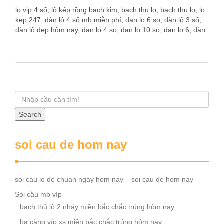
lo vip 4 số, lô kép rồng bạch kim, bach thu lo, bạch thu lo, lo
kep 247, dàn lô 4 số mb miễn phí, dan lo 6 so, dàn lô 3 số,
dàn lô đẹp hôm nay, dan lo 4 so, dan lo 10 so, dan lo 6, dàn
…
Search
soi cau de hom nay
soi cau lo de chuan ngay hom nay – soi cau de hom nay
Soi cầu mb víp
bạch thủ lô 2 nháy miền bắc chắc trúng hôm nay
ba càng víp xs miền bắc chắc trúng hôm nay