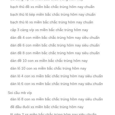
bạch thủ đề xs miền bắc chắc trúng hôm nay chuẩn
bạch thủ lô kép miền bắc chắc trúng hôm nay chuẩn
bạch thủ lô xs miền bắc chắc trúng hôm nay chuẩn
cặp 3 càng víp xs miền bắc chắc trúng hôm nay
dàn đề 4 con miền bắc chắc trúng hôm nay siêu chuẩn
dàn đề 6 con miền bắc chắc trúng hôm nay siêu chuẩn
dàn đề 8 con miền bắc chắc trúng hôm nay siêu chuẩn
dàn đề 10 con xs miền bắc chắc trúng hôm nay
dàn lô 10 con xs miền bắc chắc trúng hôm nay
dàn lô 4 con xs miền bắc chắc trúng hôm nay siêu chuẩn
dàn lô 6 con xs miền bắc chắc trúng hôm nay siêu chuẩn
Soi cầu mb víp
dàn lô 8 con xs miền bắc chắc trúng hôm nay siêu chuẩn
đề đầu đuôi xs miền bắc chắc trúng hôm nay
lô xiên 2 xs miền bắc chắc trúng hôm nay siêu chuẩn