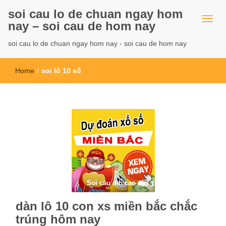
soi cau lo de chuan ngay hom
nay – soi cau de hom nay
soi cau lo de chuan ngay hom nay - soi cau de hom nay
Home
/
soi lô 10 số
Soi cầu mb cao cấp
199
dàn lô 10 con xs miền bắc chắc
trúng hôm nay