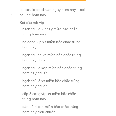
soi cau lo de chuan ngay hom nay – soi
cau de hom nay
Soi cầu mb víp
bạch thủ lô 2 nháy miền bắc chắc
trúng hôm nay
ba càng víp xs miền bắc chắc trúng
hôm nay
bạch thủ đề xs miền bắc chắc trúng
hôm nay chuẩn
bạch thủ lô kép miền bắc chắc trúng
hôm nay chuẩn
bạch thủ lô xs miền bắc chắc trúng
hôm nay chuẩn
cặp 3 càng víp xs miền bắc chắc
trúng hôm nay
dàn đề 4 con miền bắc chắc trúng
hôm nay siêu chuẩn