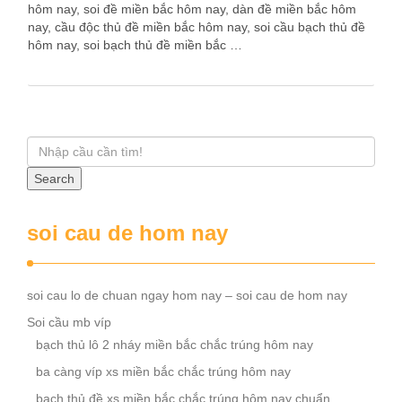
hôm nay, soi đề miền bắc hôm nay, dàn đề miền bắc hôm
nay, cầu độc thủ đề miền bắc hôm nay, soi cầu bạch thủ đề
hôm nay, soi bạch thủ đề miền bắc …
Search
soi cau de hom nay
soi cau lo de chuan ngay hom nay – soi cau de hom nay
Soi cầu mb víp
bạch thủ lô 2 nháy miền bắc chắc trúng hôm nay
ba càng víp xs miền bắc chắc trúng hôm nay
bạch thủ đề xs miền bắc chắc trúng hôm nay chuẩn