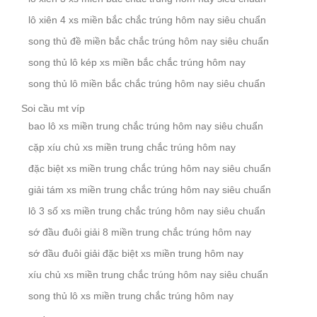
lô xiên 4 xs miền bắc chắc trúng hôm nay siêu chuẩn
song thủ đề miền bắc chắc trúng hôm nay siêu chuẩn
song thủ lô kép xs miền bắc chắc trúng hôm nay
song thủ lô miền bắc chắc trúng hôm nay siêu chuẩn
Soi cầu mt víp
bao lô xs miền trung chắc trúng hôm nay siêu chuẩn
cặp xíu chủ xs miền trung chắc trúng hôm nay
đặc biệt xs miền trung chắc trúng hôm nay siêu chuẩn
giải tám xs miền trung chắc trúng hôm nay siêu chuẩn
lô 3 số xs miền trung chắc trúng hôm nay siêu chuẩn
sớ đầu đuôi giải 8 miền trung chắc trúng hôm nay
sớ đầu đuôi giải đặc biệt xs miền trung hôm nay
xíu chủ xs miền trung chắc trúng hôm nay siêu chuẩn
song thủ lô xs miền trung chắc trúng hôm nay