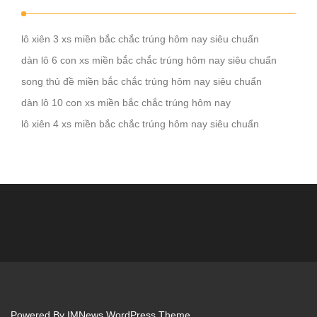
lô xiên 3 xs miền bắc chắc trúng hôm nay siêu chuẩn
dàn lô 6 con xs miền bắc chắc trúng hôm nay siêu chuẩn
song thủ đề miền bắc chắc trúng hôm nay siêu chuẩn
dàn lô 10 con xs miền bắc chắc trúng hôm nay
lô xiên 4 xs miền bắc chắc trúng hôm nay siêu chuẩn
Powered By
IMNews WordPress Theme