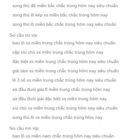
song thủ đề miền bắc chắc trúng hôm nay siêu chuẩn
song thủ lô kép xs miền bắc chắc trúng hôm nay
song thủ lô miền bắc chắc trúng hôm nay siêu chuẩn
Soi cầu mt víp
bao lô xs miền trung chắc trúng hôm nay siêu chuẩn
cặp xíu chủ xs miền trung chắc trúng hôm nay
đặc biệt xs miền trung chắc trúng hôm nay siêu chuẩn
giải tám xs miền trung chắc trúng hôm nay siêu chuẩn
lô 3 số xs miền trung chắc trúng hôm nay siêu chuẩn
sớ đầu đuôi giải 8 miền trung chắc trúng hôm nay
sớ đầu đuôi giải đặc biệt xs miền trung hôm nay
xíu chủ xs miền trung chắc trúng hôm nay siêu chuẩn
song thủ lô xs miền trung chắc trúng hôm nay
Soi cầu mn víp
bao lô xs miền nam chắc trúng hôm nay siêu chuẩn