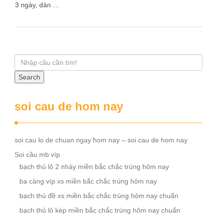
3 ngày, dàn …
Search
soi cau de hom nay
soi cau lo de chuan ngay hom nay – soi cau de hom nay
Soi cầu mb víp
bạch thủ lô 2 nháy miền bắc chắc trúng hôm nay
ba càng víp xs miền bắc chắc trúng hôm nay
bạch thủ đề xs miền bắc chắc trúng hôm nay chuẩn
bạch thủ lô kép miền bắc chắc trúng hôm nay chuẩn