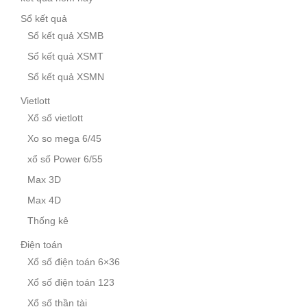
Sổ kết quả
Sổ kết quả XSMB
Sổ kết quả XSMT
Sổ kết quả XSMN
Vietlott
Xổ số vietlott
Xo so mega 6/45
xổ số Power 6/55
Max 3D
Max 4D
Thống kê
Điện toán
Xổ số điện toán 6×36
Xổ số điện toán 123
Xổ số thần tài