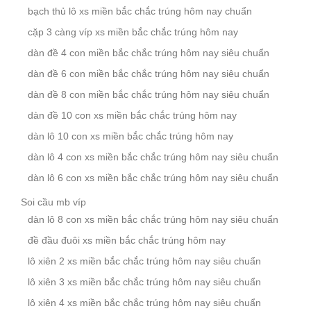
bạch thủ lô xs miền bắc chắc trúng hôm nay chuẩn
cặp 3 càng víp xs miền bắc chắc trúng hôm nay
dàn đề 4 con miền bắc chắc trúng hôm nay siêu chuẩn
dàn đề 6 con miền bắc chắc trúng hôm nay siêu chuẩn
dàn đề 8 con miền bắc chắc trúng hôm nay siêu chuẩn
dàn đề 10 con xs miền bắc chắc trúng hôm nay
dàn lô 10 con xs miền bắc chắc trúng hôm nay
dàn lô 4 con xs miền bắc chắc trúng hôm nay siêu chuẩn
dàn lô 6 con xs miền bắc chắc trúng hôm nay siêu chuẩn
Soi cầu mb víp
dàn lô 8 con xs miền bắc chắc trúng hôm nay siêu chuẩn
đề đầu đuôi xs miền bắc chắc trúng hôm nay
lô xiên 2 xs miền bắc chắc trúng hôm nay siêu chuẩn
lô xiên 3 xs miền bắc chắc trúng hôm nay siêu chuẩn
lô xiên 4 xs miền bắc chắc trúng hôm nay siêu chuẩn