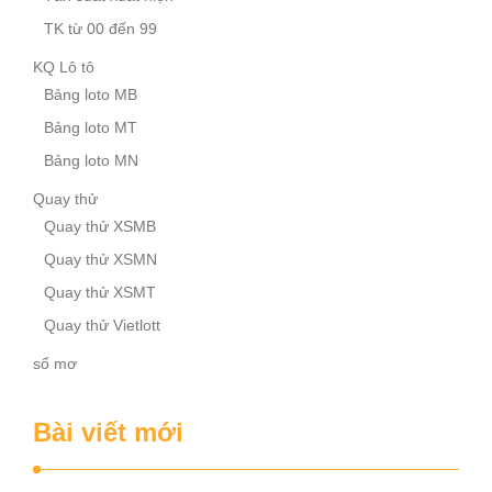
TK từ 00 đến 99
KQ Lô tô
Bảng loto MB
Bảng loto MT
Bảng loto MN
Quay thử
Quay thử XSMB
Quay thử XSMN
Quay thử XSMT
Quay thử Vietlott
sổ mơ
Bài viết mới