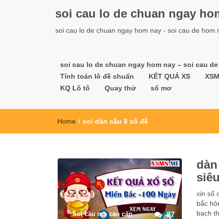
soi cau lo de chuan ngay ho
soi cau lo de chuan ngay hom nay - soi cau de hom 
soi cau lo de chuan ngay hom nay – soi cau d
Tính toán lô đề chuẩn
KẾT QUẢ XS
XS
KQ Lô tô
Quay thử
sổ mơ
Home
/
soi dàn cầu 8 số đề
dàn
siê
xin số
bắc hô
bạch t
Soi cầu mb cao cấp
87