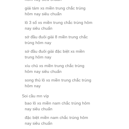
giải tám xs miền trung chắc trúng
hôm nay siêu chuẩn
lô 3 số xs miền trung chắc trúng hôm
nay siêu chuẩn
sớ đầu đuôi giải 8 miền trung chắc
trúng hôm nay
sớ đầu đuôi giải đặc biệt xs miền
trung hôm nay
xíu chủ xs miền trung chắc trúng
hôm nay siêu chuẩn
song thủ lô xs miền trung chắc trúng
hôm nay
Soi cầu mn víp
bao lô xs miền nam chắc trúng hôm
nay siêu chuẩn
đặc biệt miền nam chắc trúng hôm
nay siêu chuẩn