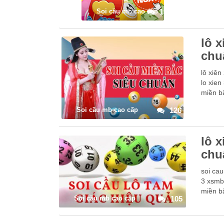
Soi cầu mb cao cấp
199
lô 
chu
lô xiên
lo xien
miền b
Soi cầu mb cao cấp
126
lô 
chu
soi cau
3 xsmb,
miền b
Soi cầu mb cao cấp
105