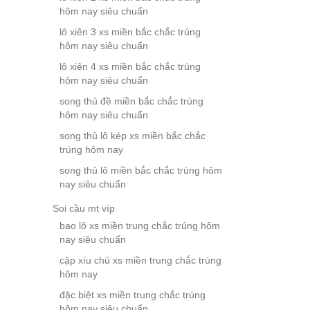
hôm nay siêu chuẩn
lô xiên 3 xs miền bắc chắc trúng
hôm nay siêu chuẩn
lô xiên 4 xs miền bắc chắc trúng
hôm nay siêu chuẩn
song thủ đề miền bắc chắc trúng
hôm nay siêu chuẩn
song thủ lô kép xs miền bắc chắc
trúng hôm nay
song thủ lô miền bắc chắc trúng hôm
nay siêu chuẩn
Soi cầu mt víp
bao lô xs miền trung chắc trúng hôm
nay siêu chuẩn
cặp xíu chủ xs miền trung chắc trúng
hôm nay
đặc biệt xs miền trung chắc trúng
hôm nay siêu chuẩn