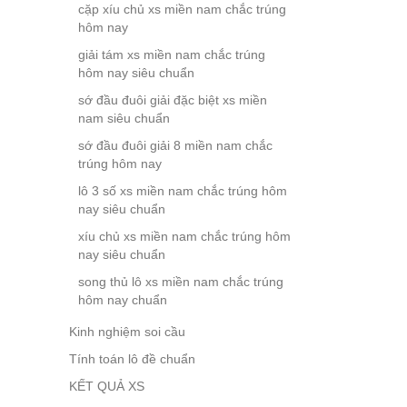
cặp xíu chủ xs miền nam chắc trúng
hôm nay
giải tám xs miền nam chắc trúng
hôm nay siêu chuẩn
sớ đầu đuôi giải đặc biệt xs miền
nam siêu chuẩn
sớ đầu đuôi giải 8 miền nam chắc
trúng hôm nay
lô 3 số xs miền nam chắc trúng hôm
nay siêu chuẩn
xíu chủ xs miền nam chắc trúng hôm
nay siêu chuẩn
song thủ lô xs miền nam chắc trúng
hôm nay chuẩn
Kinh nghiệm soi cầu
Tính toán lô đề chuẩn
KẾT QUẢ XS