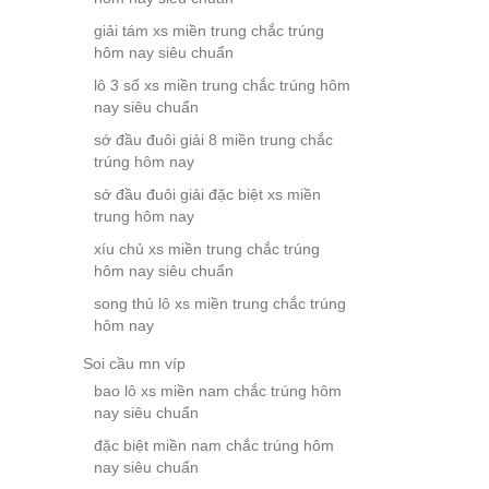
giải tám xs miền trung chắc trúng
hôm nay siêu chuẩn
lô 3 số xs miền trung chắc trúng hôm
nay siêu chuẩn
sớ đầu đuôi giải 8 miền trung chắc
trúng hôm nay
sớ đầu đuôi giải đặc biệt xs miền
trung hôm nay
xíu chủ xs miền trung chắc trúng
hôm nay siêu chuẩn
song thủ lô xs miền trung chắc trúng
hôm nay
Soi cầu mn víp
bao lô xs miền nam chắc trúng hôm
nay siêu chuẩn
đặc biệt miền nam chắc trúng hôm
nay siêu chuẩn