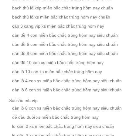
bạch thủ lô kép miền bắc chắc trúng hôm nay chuẩn
bạch thủ lô xs miền bắc chắc trúng hôm nay chuẩn
cặp 3 càng víp xs miền bắc chắc trúng hôm nay
dàn đề 4 con miền bắc chắc trúng hôm nay siêu chuẩn
dàn đề 6 con miền bắc chắc trúng hôm nay siêu chuẩn
dàn đề 8 con miền bắc chắc trúng hôm nay siêu chuẩn
dàn đề 10 con xs miền bắc chắc trúng hôm nay
dàn lô 10 con xs miền bắc chắc trúng hôm nay
dàn lô 4 con xs miền bắc chắc trúng hôm nay siêu chuẩn
dàn lô 6 con xs miền bắc chắc trúng hôm nay siêu chuẩn
Soi cầu mb víp
dàn lô 8 con xs miền bắc chắc trúng hôm nay siêu chuẩn
đề đầu đuôi xs miền bắc chắc trúng hôm nay
lô xiên 2 xs miền bắc chắc trúng hôm nay siêu chuẩn
lô xiên 3 xs miền bắc chắc trúng hôm nay siêu chuẩn