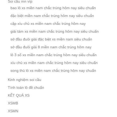
Soi cầu mn víp
bao lô xs miền nam chắc trúng hôm nay siêu chuẩn
đặc biệt miền nam chắc trúng hôm nay siêu chuẩn
cặp xíu chủ xs miền nam chắc trúng hôm nay
giải tám xs miền nam chắc trúng hôm nay siêu chuẩn
sớ đầu đuôi giải đặc biệt xs miền nam siêu chuẩn
sớ đầu đuôi giải 8 miền nam chắc trúng hôm nay
lô 3 số xs miền nam chắc trúng hôm nay siêu chuẩn
xíu chủ xs miền nam chắc trúng hôm nay siêu chuẩn
song thủ lô xs miền nam chắc trúng hôm nay chuẩn
Kinh nghiệm soi cầu
Tính toán lô đề chuẩn
KẾT QUẢ XS
XSMB
XSMN