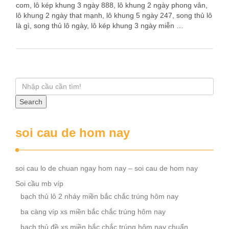
com, lô kép khung 3 ngày 888, lô khung 2 ngày phong vân,
lô khung 2 ngày that mạnh, lô khung 5 ngày 247, song thủ lô
là gì, song thủ lô ngày, lô kép khung 3 ngày miễn …
Search
soi cau de hom nay
soi cau lo de chuan ngay hom nay – soi cau de hom nay
Soi cầu mb víp
bạch thủ lô 2 nháy miền bắc chắc trúng hôm nay
ba càng víp xs miền bắc chắc trúng hôm nay
bạch thủ đề xs miền bắc chắc trúng hôm nay chuẩn