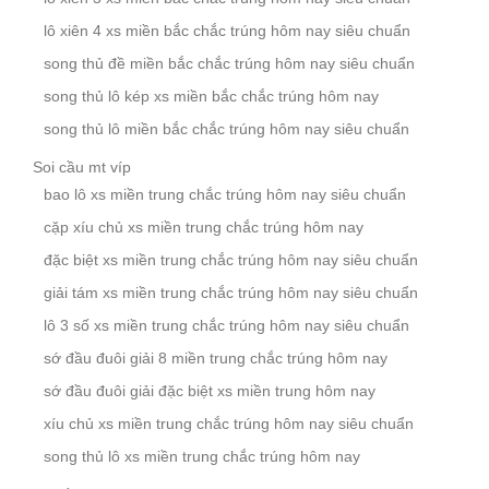
lô xiên 4 xs miền bắc chắc trúng hôm nay siêu chuẩn
song thủ đề miền bắc chắc trúng hôm nay siêu chuẩn
song thủ lô kép xs miền bắc chắc trúng hôm nay
song thủ lô miền bắc chắc trúng hôm nay siêu chuẩn
Soi cầu mt víp
bao lô xs miền trung chắc trúng hôm nay siêu chuẩn
cặp xíu chủ xs miền trung chắc trúng hôm nay
đặc biệt xs miền trung chắc trúng hôm nay siêu chuẩn
giải tám xs miền trung chắc trúng hôm nay siêu chuẩn
lô 3 số xs miền trung chắc trúng hôm nay siêu chuẩn
sớ đầu đuôi giải 8 miền trung chắc trúng hôm nay
sớ đầu đuôi giải đặc biệt xs miền trung hôm nay
xíu chủ xs miền trung chắc trúng hôm nay siêu chuẩn
song thủ lô xs miền trung chắc trúng hôm nay