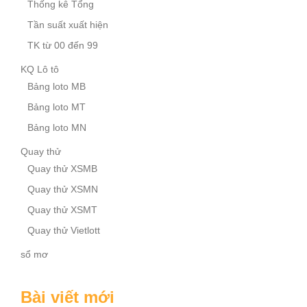
Thống kê Tổng
Tần suất xuất hiện
TK từ 00 đến 99
KQ Lô tô
Bảng loto MB
Bảng loto MT
Bảng loto MN
Quay thử
Quay thử XSMB
Quay thử XSMN
Quay thử XSMT
Quay thử Vietlott
sổ mơ
Bài viết mới