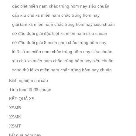
đặc biệt miền nam chắc trúng hôm nay siêu chuẩn
cặp xíu chủ xs miền nam chắc trúng hôm nay
giải tám xs miền nam chắc trúng hôm nay siêu chuẩn
sớ đầu đuôi giải đặc biệt xs miền nam siêu chuẩn
sớ đầu đuôi giải 8 miền nam chắc trúng hôm nay
lô 3 số xs miền nam chắc trúng hôm nay siêu chuẩn
xíu chủ xs miền nam chắc trúng hôm nay siêu chuẩn
song thủ lô xs miền nam chắc trúng hôm nay chuẩn
Kinh nghiệm soi cầu
Tính toán lô đề chuẩn
KẾT QUẢ XS
XSMB
XSMN
XSMT
kết quả hôm nay