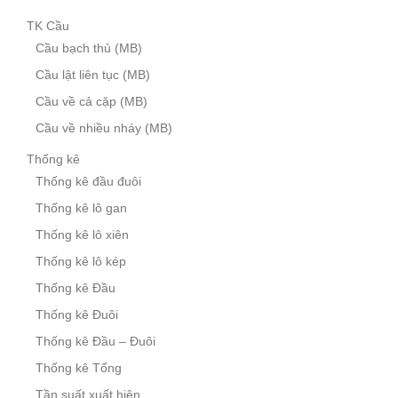
TK Cầu
Cầu bạch thủ (MB)
Cầu lật liên tục (MB)
Cầu về cả cặp (MB)
Cầu về nhiều nháy (MB)
Thống kê
Thống kê đầu đuôi
Thống kê lô gan
Thống kê lô xiên
Thống kê lô kép
Thống kê Đầu
Thống kê Đuôi
Thống kê Đầu – Đuôi
Thống kê Tổng
Tần suất xuất hiện