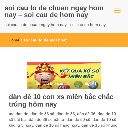
soi cau lo de chuan ngay hom
nay – soi cau de hom nay
soi cau lo de chuan ngay hom nay - soi cau de hom nay
Home
/
soi cau lo de moi nhat
Soi cầu mb cao cấp
91
dàn đề 10 con xs miền bắc chắc
trúng hôm nay
tao dan de, dàn de 36 số, dàn de 36, dàn đề 36, dàn de 10
số bất bại, dàn de 36 số bất tử, dàn de 50 số, dàn de 10 số
khung 3 ngày, dàn de 10 số hàng ngày, dàn de 16 số khung