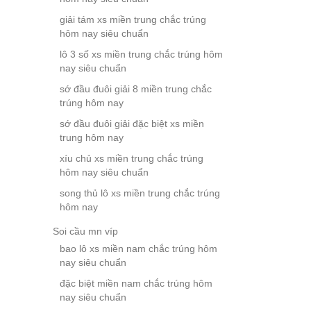
giải tám xs miền trung chắc trúng
hôm nay siêu chuẩn
lô 3 số xs miền trung chắc trúng hôm
nay siêu chuẩn
sớ đầu đuôi giải 8 miền trung chắc
trúng hôm nay
sớ đầu đuôi giải đặc biệt xs miền
trung hôm nay
xíu chủ xs miền trung chắc trúng
hôm nay siêu chuẩn
song thủ lô xs miền trung chắc trúng
hôm nay
Soi cầu mn víp
bao lô xs miền nam chắc trúng hôm
nay siêu chuẩn
đặc biệt miền nam chắc trúng hôm
nay siêu chuẩn