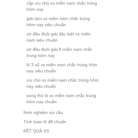
cặp xíu chủ xs miền nam chắc trúng
hôm nay
giải tám xs miền nam chắc trúng
hôm nay siêu chuẩn
sớ đầu đuôi giải đặc biệt xs miền
nam siêu chuẩn
sớ đầu đuôi giải 8 miền nam chắc
trúng hôm nay
lô 3 số xs miền nam chắc trúng hôm
nay siêu chuẩn
xíu chủ xs miền nam chắc trúng hôm
nay siêu chuẩn
song thủ lô xs miền nam chắc trúng
hôm nay chuẩn
Kinh nghiệm soi cầu
Tính toán lô đề chuẩn
KẾT QUẢ XS