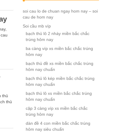
soi cau lo de chuan ngay hom nay – soi
cau de hom nay
ay
Soi cầu mb víp
nay,
bạch thủ lô 2 nháy miền bắc chắc
, cau
trúng hôm nay
ba càng víp xs miền bắc chắc trúng
hôm nay
bạch thủ đề xs miền bắc chắc trúng
hôm nay chuẩn
y
bạch thủ lô kép miền bắc chắc trúng
hôm nay chuẩn
bạch thủ lô xs miền bắc chắc trúng
h thủ
hôm nay chuẩn
ạch thủ
cặp 3 càng víp xs miền bắc chắc
trúng hôm nay
dàn đề 4 con miền bắc chắc trúng
hôm nay siêu chuẩn