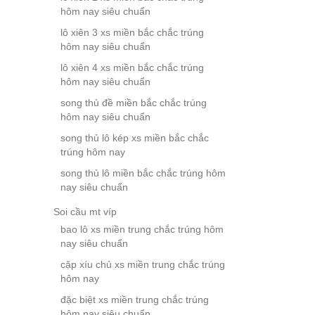
hôm nay siêu chuẩn
lô xiên 3 xs miền bắc chắc trúng
hôm nay siêu chuẩn
lô xiên 4 xs miền bắc chắc trúng
hôm nay siêu chuẩn
song thủ đề miền bắc chắc trúng
hôm nay siêu chuẩn
song thủ lô kép xs miền bắc chắc
trúng hôm nay
song thủ lô miền bắc chắc trúng hôm
nay siêu chuẩn
Soi cầu mt víp
bao lô xs miền trung chắc trúng hôm
nay siêu chuẩn
cặp xíu chủ xs miền trung chắc trúng
hôm nay
đặc biệt xs miền trung chắc trúng
hôm nay siêu chuẩn