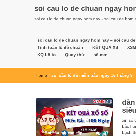
soi cau lo de chuan ngay ho
soi cau lo de chuan ngay hom nay - soi cau de hom 
soi cau lo de chuan ngay hom nay – soi cau d
Tính toán lô đề chuẩn
KẾT QUẢ XS
XS
KQ Lô tô
Quay thử
sổ mơ
Home
/
soi cầu lô đề miền bắc ngày 16 tháng 9
dàn
siê
xin số
bắc hô
bạch t
Soi cầu mb cao cấp
87