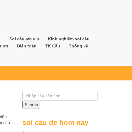
p
Soi cầu mn víp
Kinh nghiệm soi cầu
tlott
Điện toán
TK Cầu
Thống kê
y
Search
miền
soi cau de hom nay
oi cầu