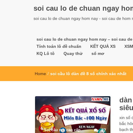
soi cau lo de chuan ngay ho
soi cau lo de chuan ngay hom nay - soi cau de hom 
soi cau lo de chuan ngay hom nay – soi cau d
Tính toán lô đề chuẩn
KẾT QUẢ XS
XS
KQ Lô tô
Quay thử
sổ mơ
Home
/
soi cầu lô dàn đề 8 số chính xác nhất
dàn
siê
xin số
bắc hô
bạch t
Soi cầu mb cao cấp
87