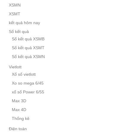
XSMN
XSMT
kết quả hôm nay
Sổ kết quả
Sổ kết quả XSMB
Sổ kết quả XSMT
Sổ kết quả XSMN
Vietlott
Xổ số vietlott
Xo so mega 6/45
xổ số Power 6/55
Max 3D
Max 4D
Thống kê
Điện toán