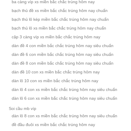
ba càng víp xs miền bắc chắc trúng hôm nay
bạch thủ đề xs miền bắc chắc trúng hôm nay chuẩn
bạch thủ lô kép miền bắc chắc trúng hôm nay chuẩn
bạch thủ lô xs miền bắc chắc trúng hôm nay chuẩn
cặp 3 càng víp xs miền bắc chắc trúng hôm nay
dàn đề 4 con miền bắc chắc trúng hôm nay siêu chuẩn
dàn đề 6 con miền bắc chắc trúng hôm nay siêu chuẩn
dàn đề 8 con miền bắc chắc trúng hôm nay siêu chuẩn
dàn đề 10 con xs miền bắc chắc trúng hôm nay
dàn lô 10 con xs miền bắc chắc trúng hôm nay
dàn lô 4 con xs miền bắc chắc trúng hôm nay siêu chuẩn
dàn lô 6 con xs miền bắc chắc trúng hôm nay siêu chuẩn
Soi cầu mb víp
dàn lô 8 con xs miền bắc chắc trúng hôm nay siêu chuẩn
đề đầu đuôi xs miền bắc chắc trúng hôm nay