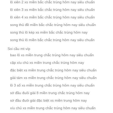
lô xiên 2 xs miền bắc chắc trúng hôm nay siêu chuẩn
lô xiên 3 xs miền bắc chắc trúng hôm nay siêu chuẩn
lô xiên 4 xs miền bắc chắc trúng hôm nay siêu chuẩn
song thủ đề miền bắc chắc trúng hôm nay siêu chuẩn
song thủ lô kép xs miền bắc chắc trúng hôm nay
song thủ lô miền bắc chắc trúng hôm nay siêu chuẩn
Soi cầu mt víp
bao lô xs miền trung chắc trúng hôm nay siêu chuẩn
cặp xíu chủ xs miền trung chắc trúng hôm nay
đặc biệt xs miền trung chắc trúng hôm nay siêu chuẩn
giải tám xs miền trung chắc trúng hôm nay siêu chuẩn
lô 3 số xs miền trung chắc trúng hôm nay siêu chuẩn
sớ đầu đuôi giải 8 miền trung chắc trúng hôm nay
sớ đầu đuôi giải đặc biệt xs miền trung hôm nay
xíu chủ xs miền trung chắc trúng hôm nay siêu chuẩn