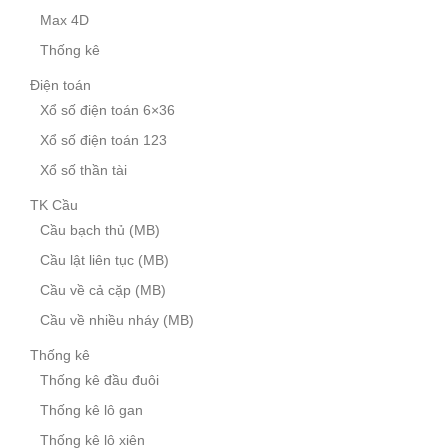
Max 4D
Thống kê
Điện toán
Xổ số điện toán 6×36
Xổ số điện toán 123
Xổ số thần tài
TK Cầu
Cầu bạch thủ (MB)
Cầu lật liên tục (MB)
Cầu về cả cặp (MB)
Cầu về nhiều nháy (MB)
Thống kê
Thống kê đầu đuôi
Thống kê lô gan
Thống kê lô xiên