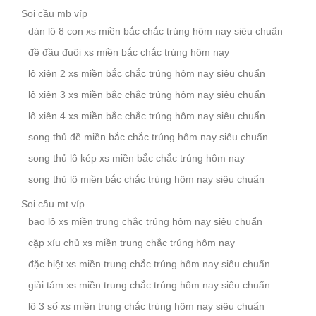
Soi cầu mb víp
dàn lô 8 con xs miền bắc chắc trúng hôm nay siêu chuẩn
đề đầu đuôi xs miền bắc chắc trúng hôm nay
lô xiên 2 xs miền bắc chắc trúng hôm nay siêu chuẩn
lô xiên 3 xs miền bắc chắc trúng hôm nay siêu chuẩn
lô xiên 4 xs miền bắc chắc trúng hôm nay siêu chuẩn
song thủ đề miền bắc chắc trúng hôm nay siêu chuẩn
song thủ lô kép xs miền bắc chắc trúng hôm nay
song thủ lô miền bắc chắc trúng hôm nay siêu chuẩn
Soi cầu mt víp
bao lô xs miền trung chắc trúng hôm nay siêu chuẩn
cặp xíu chủ xs miền trung chắc trúng hôm nay
đặc biệt xs miền trung chắc trúng hôm nay siêu chuẩn
giải tám xs miền trung chắc trúng hôm nay siêu chuẩn
lô 3 số xs miền trung chắc trúng hôm nay siêu chuẩn